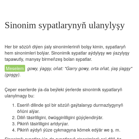
Sinonim sypatlarynyň ulanylyşy
Her bir sözüň diýen ýaly sinonimleriniň bolşy kimin, sypatlaryň
hem sinonimleri bolýar. Sinonimik sypatlar aýdylyşy we ýazylyşy
tapawutly, manysy birmeňzeş bolan sypatlar.
gowy, ýagşy, oňat: "Garry gowy, orta oňat, ýaş ýagşy"
(goşgy).
Çeper eserlerde ýa-da beýleki ýerlerde sinonimik sypatlaryň
ulanylmagy bu:
Eseriň dilinde şol bir sözüň gaýtalanyp durmazlygynyň
öňüni alýar.
Diliň täsirliligini, öwüşginliligini güýçlendirýär.
Pikiriň täsirliligini artdyrýar.
Pikiriň aýdyň ýüze çykmagyna kömek edýär we ş. m.