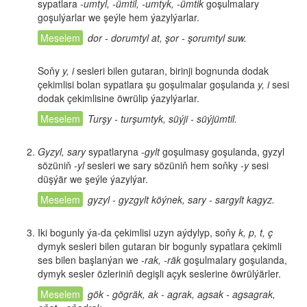
sypatlara
-umtyl, -ümtil, -umtyk, -ümtik
goşulmalary
goşulýarlar we şeýle hem ýazylýarlar.
dor - dorumtyl at, şor - şorumtyl suw.
Soňy
y, i
sesleri bilen gutaran, birinji bognunda dodak
çekimlisi bolan sypatlara şu goşulmalar goşulanda
y, i
sesi
dodak çekimlisine öwrülip ýazylýarlar.
Turşy - turşumtyk, süýji - süýjümtil.
Gyzyl, sary
sypatlaryna
-gylt
goşulmasy goşulanda, gyzyl
sözüniň
-yl
sesleri we sary sözüniň hem soňky
-y
sesi
düşýär we şeýle ýazylýar.
gyzyl - gyzgylt köýnek, sary - sargylt kagyz.
Iki bogunly ýa-da çekimlisi uzyn aýdylyp, soňy
k, p, t, ç
dymyk sesleri bilen gutaran bir bogunly sypatlara çekimli
ses bilen başlanýan we
-rak, -räk
goşulmalary goşulanda,
dymyk sesler özleriniň degişli açyk seslerine öwrülýärler.
gök - gögräk, ak - agrak, agsak - agsagrak,