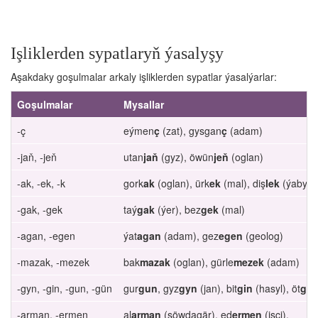
Işliklerden sypatlaryň ýasalyşy
Aşakdaky goşulmalar arkaly işliklerden sypatlar ýasalýarlar:
Goşulmalar
Mysallar
-ç
eýmen
ç
(zat), gysgan
ç
(adam)
-jaň, -jeň
utan
jaň
(gyz), öwün
jeň
(oglan)
-ak, -ek, -k
gork
ak
(oglan), ürk
ek
(mal), diş
lek
(ýaby)
-gak, -gek
taý
gak
(ýer), bez
gek
(mal)
-agan, -egen
ýat
agan
(adam), gez
egen
(geolog)
-mazak, -mezek
bak
mazak
(oglan), gürle
mezek
(adam)
-gyn, -gin, -gun, -gün
gur
gun
, gyz
gyn
(jan), bit
gin
(hasyl), öt
gür
-arman, -ermen
al
arman
(söwdagär), ed
ermen
(işçi).