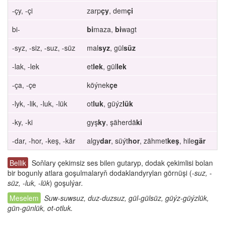
-çy, -çi
zarp
çy
, dem
çi
bi-
bi
maza,
bi
wagt
-syz, -siz, -suz, -süz
mal
syz
, gül
süz
-lak, -lek
et
lek
, gül
lek
-ça, -çe
köýnek
çe
-lyk, -lik, -luk, -lük
ot
luk
, güýz
lük
-ky, -ki
gyş
ky
, şäherdä
ki
-dar, -hor, -keş, -kär
algy
dar
, süýt
hor
, zähmet
keş
, hile
gär
Soňlary çekimsiz ses bilen gutaryp, dodak çekimlisi bolan
bir bogunly atlara goşulmalaryň dodaklandyrylan görnüşi (
-suz, -
süz, -luk, -lük
) goşulýar.
Suw-suwsuz, duz-duzsuz, gül-gülsüz, güýz-güýzlük,
gün-günlük, ot-otluk.