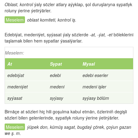
Oblast, kontrol
ýaly sözler atlary aýyklap, şol duruşlaryna sypatlyk
roluny ýerine ýetirýärler.
oblast komiteti, kontrol iş.
Edebiýat, medeniýet, syýasat ýaly sözlerde
-at, -ýat, -et
böleklerini
taşlamak bilen hem sypatlar ýasalýarlar.
Meselem:
At
Sypat
Mysal
edebiýat
edebi
edebi eserler
medeniýet
medeni
medeni işler
syýasat
syýasy
syýasy bölüm
Birnäçe at sözleri hiç hili goşulma kabul etmän, özleriniň degişli
sözleri bilen gelenlerinde, sypatlyk roluny ýerine ýetirýärler.
ýüpek don, kümüş sagat, bugdaý çörek, çoýun gazan
we ş. m.