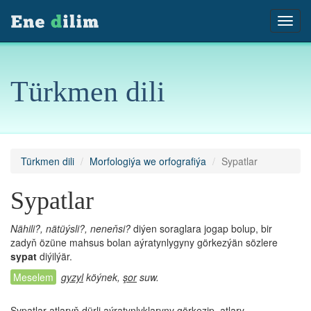
Türkmen dili
Türkmen dili
Morfologiýa we orfografiýa
Sypatlar
Sypatlar
Nähili?, nätüýsli?, neneňsi?
diýen soraglara jogap bolup, bir
zadyň özüne mahsus bolan aýratynlygyny görkezýän sözlere
sypat
diýilýär.
gyzyl
köýnek,
şor
suw.
Sypatlar atlaryň dürli aýratynlyklaryny görkezip, atlary