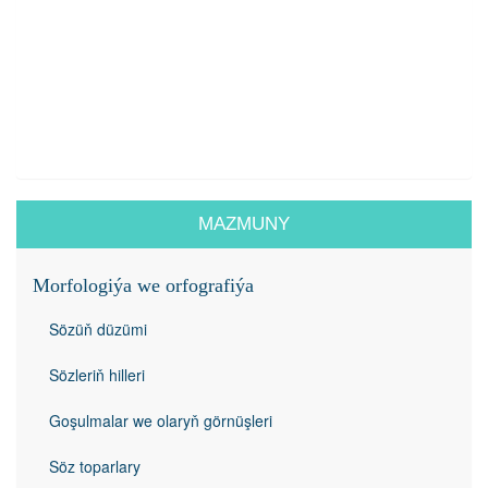
MAZMUNY
Morfologiýa we orfografiýa
Sözüň düzümi
Sözleriň hilleri
Goşulmalar we olaryň görnüşleri
Söz toparlary