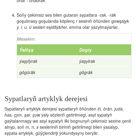
oňat - oňadrak.
Soňy çekimsiz ses bilen gutaran sypatlara
-rak, -räk
goşulmasy goşulanda köplenç
r
sesiniň öňünden gowşajyk
y, i, u, ü
sesleri eşidilýärler, emma olar ýazylmaýarlar.
Meselem:
Ýalňyş
Dogry
ýaşylyrak
ýaşylrak
gögüräk
gögräk
Sypatlaryň artyklyk derejesi
Sypatlaryň artyklyk derejesi sypatlaryň öňünden
iň, örän, juda,
has, çym, şar, çuw
ýaly sözleriň getirilmegi, asyl sypatyň
gaýtalanmagy we asyl sypatyň ilki bognunyň çekimsiz sesine çenli
alnyp, soň
m, n, s
sesleriniň biriniň getirilmegi bilen ýasalyp,
sypata artyklyk, güýçlendiriji ýokundysyny berýär.