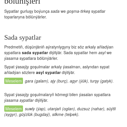
bölünişleri
Sypatlar gurluşy boýunça
sada
we
goşma-tirkeş
sypatlar
toparlaryna bölünýärler.
Sada sypatlar
Predmetiň, düşünjäniň aýratynlygyny biz söz arkaly aňladýan
sypatlara
sada sypatlar
diýilýär. Sada sypatlar hem
asyl
we
ýasama
sypatlara bölünýärler.
Sypat ýasaýjy goşulmalar arkaly ýasalman, aslyndan sypat
aňladýan sözlere
asyl sypatlar
diýilýär.
gara (galam), ajy (burç), agyr (ýük), turşy (gatyk).
Sypat ýasaýjy goşulmalaryň kömegi bilen ýasalan sypatlara
ýasama sypatlar
diýilýär.
suwly (ýap), utanjaň (oglan), duzsuz (nahar), süýtli
(sygyr), güýzlük (bugdaý), silkme (telpek).