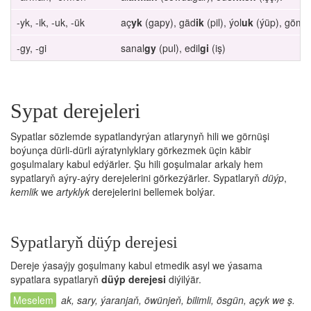
-yk, -ik, -uk, -ük
aç
yk
(gapy), gäd
ik
(pil), ýol
uk
(ýüp), göm
ü
-gy, -gi
sanal
gy
(pul), edil
gi
(iş)
Sypat derejeleri
Sypatlar sözlemde sypatlandyrýan atlarynyň hili we görnüşi
boýunça dürli-dürli aýratynlyklary görkezmek üçin käbir
goşulmalary kabul edýärler. Şu hili goşulmalar arkaly hem
sypatlaryň aýry-aýry derejelerini görkezýärler. Sypatlaryň
düýp
,
kemlik
we
artyklyk
derejelerini bellemek bolýar.
Sypatlaryň düýp derejesi
Dereje ýasaýjy goşulmany kabul etmedik asyl we ýasama
sypatlara sypatlaryň
düýp derejesi
diýilýär.
ak, sary, ýaranjaň, öwünjeň, bilimli, ösgün, açyk we ş.