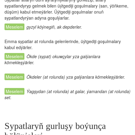
sypatlandyryp gelmek bilen üýtgediji goşulmalary (san, ýöňkeme,
düşüm) kabul etmeýärler. Üýtgediji goşulmalar onuň
sypatlandyrýan adyna goşulýarlar.
gyzyl köýnegiň, ak depderler.
Emma sypatlar at rolunda gelenlerinde, üýtgediji goşulmalary
kabul edýärler.
Ökde (sypat) okuwçylar yza galýanlara
kömekleşýärler.
Ökdeler (at rolunda) yza galýanlara kömekleşýärler.
Ýagşydan (at rolunda) at galar, ýamandan (at rolunda)
set.
Sypatlaryň gurluşy boýunça