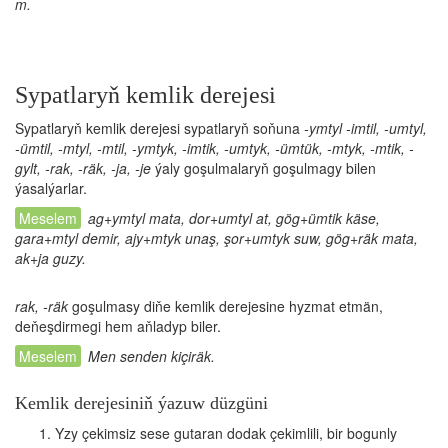
m.
Sypatlaryň kemlik derejesi
Sypatlaryň kemlik derejesi sypatlaryň soňuna
-ymtyl -imtil, -umtyl,
-ümtil, -mtyl, -mtil, -ymtyk, -imtik, -umtyk, -ümtük, -mtyk, -mtik, -
gylt, -rak, -räk, -ja, -je
ýaly goşulmalaryň goşulmagy bilen
ýasalýarlar.
ag+ymtyl mata, dor+umtyl at, gög+ümtik käse,
gara+mtyl demir, ajy+mtyk unaş, şor+umtyk suw, gög+räk mata,
ak+ja guzy.
rak, -räk
goşulmasy diňe kemlik derejesine hyzmat etmän,
deňeşdirmegi hem aňladyp biler.
Men senden kiçiräk.
Kemlik derejesiniň ýazuw düzgüni
Yzy çekimsiz sese gutaran dodak çekimlili, bir bogunly