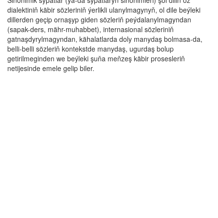
Sinonimik sypatlar (ýa-da sypatlaryň sinonimleri) şol diliň öz
dialektiniň käbir sözleriniň ýerlikli ulanylmagynyň, ol dile beýleki
dillerden geçip ornaşyp giden sözleriň peýdalanylmagyndan
(sapak-ders, mähr-muhabbet), internasional sözleriniň
gatnaşdyrylmagyndan, kähalatlarda doly manydaş bolmasa-da,
belli-belli sözleriň kontekstde manydaş, ugurdaş bolup
getirilmeginden we beýleki şuňa meňzeş käbir prosesleriň
netijesinde emele gelip biler.