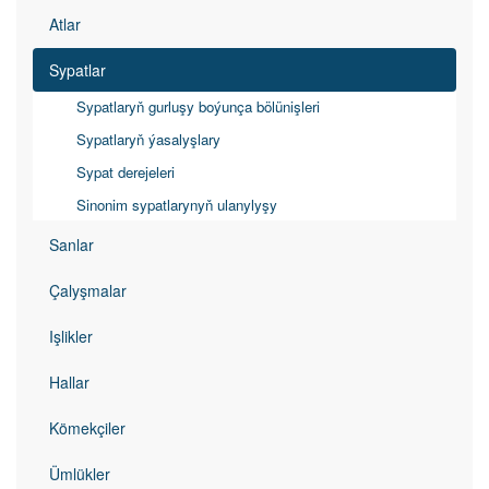
Atlar
Sypatlar
Sypatlaryň gurluşy boýunça bölünişleri
Sypatlaryň ýasalyşlary
Sypat derejeleri
Sinonim sypatlarynyň ulanylyşy
Sanlar
Çalyşmalar
Işlikler
Hallar
Kömekçiler
Ümlükler