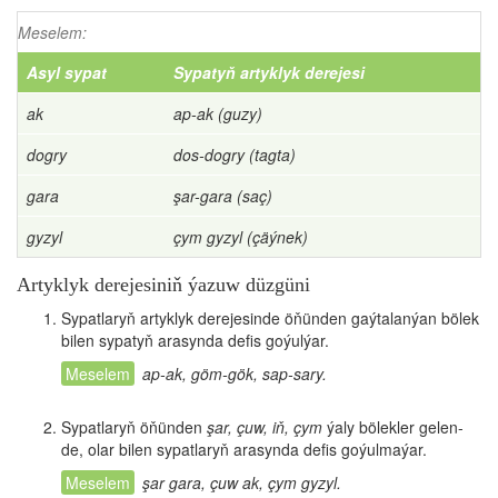
Meselem:
Asyl sypat
Sypatyň artyklyk derejesi
ak
ap-ak (guzy)
dogry
dos-dogry (tagta)
gara
şar-gara (saç)
gyzyl
çym gyzyl (çäýnek)
Artyklyk derejesiniň ýazuw düzgüni
Sypatlaryň artyklyk derejesinde öňünden gaýtalanýan bölek
bilen sypatyň arasynda defis goýulýar.
ap-ak, göm-gök, sap-sary.
Sypatlaryň öňünden
şar, çuw, iň, çym
ýaly bölekler gelen-
de, olar bilen sypatlaryň arasynda defis goýulmaýar.
şar gara, çuw ak, çym gyzyl.