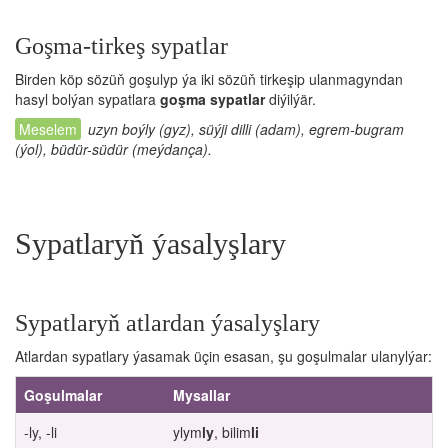
Goşma-tirkeş sypatlar
Birden köp sözüň goşulyp ýa iki sözüň tirkeşip ulanmagyndan
hasyl bolýan sypatlara
goşma sypatlar
diýilýär.
uzyn boýly (gyz), süýji dilli (adam), egrem-bugram
(ýol), büdür-südür (meýdança).
Sypatlaryň ýasalyşlary
Sypatlaryň atlardan ýasalyşlary
Atlardan sypatlary ýasamak üçin esasan, şu goşulmalar ulanylýar:
Goşulmalar
Mysallar
-ly, -li
ylym
ly
, bilim
li