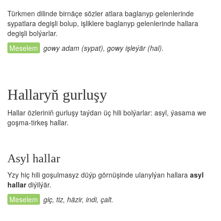
Türkmen dilinde birnäçe sözler atlara baglanyp gelenlerinde
sypatlara degişli bolup, işliklere baglanyp gelenlerinde hallara
degişli bolýarlar.
gowy adam (sypat), gowy işleýär (hal).
Hallaryň gurluşy
Hallar özleriniň gurluşy taýdan üç hili bolýarlar: asyl, ýasama we
goşma-tirkeş hallar.
Asyl hallar
Yzy hiç hili goşulmasyz düýp görnüşinde ulanylýan hallara
asyl
hallar
diýilýär.
giç, tiz, häzir, indi, çalt.