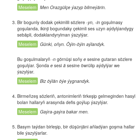
Men Orazgülçe ýazyp bilmeýärin.
Bir bogunly dodak çekimlili sözlere
-yn, -in
goşulmasy
goşulanda, ikinji bogundaky çekimli ses uzyn aýdylýandygy
sebäpli, dodaklandyrylman ýazylýar.
Günki, oňyn. Öýin-öýin aýlandyk.
Bu goşulmalaryň
-n
görnüşi soňy
e
sesine gutaran sözlere
goşulýar. Şonda
e
sesi
ä
sesine öwrülip aýdylýar we
ýazylýar.
Biz öýlän öýe ýygnandyk.
Birmeňzeş sözleriň, antonimleriň tirkeşip gelmeginden hasyl
bolan hallaryň arasynda defis goýlup ýazylýar.
Gaýra-gaýra bakar men.
Basym taýdan birleşip, bir düşünjäni aňladýan goşma hallar
bile ýazylýarlar.