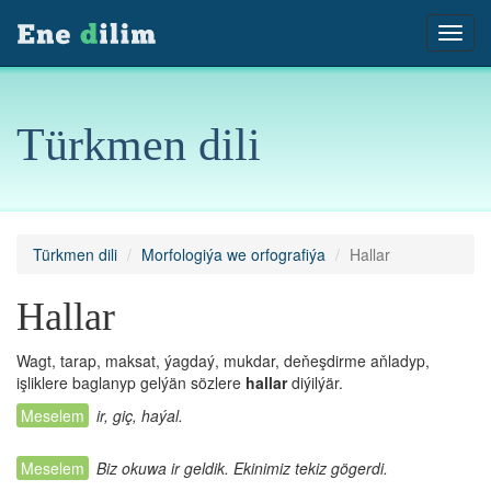
Türkmen dili
Türkmen dili
Morfologiýa we orfografiýa
Hallar
Hallar
Wagt, tarap, maksat, ýagdaý, mukdar, deňeşdirme aňladyp,
işliklere baglanyp gelýän sözlere
hallar
diýilýär.
ir, giç, haýal.
Biz okuwa ir geldik. Ekinimiz tekiz gögerdi.