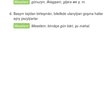
günuzyn, ilkiagşam, gijara we ş. m.
Basym taýdan birleşmän, bilelikde ulanylýan goşma hallar
aýry ýazylýarlar.
Meselem; birnäçe gün bäri, şu mahal.