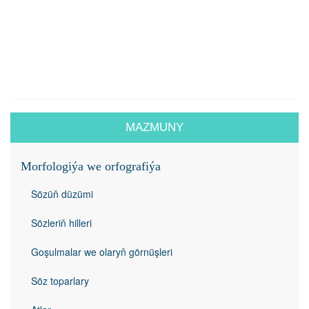
MAZMUNY
Morfologiýa we orfografiýa
Sözüň düzümi
Sözleriň hilleri
Goşulmalar we olaryň görnüşleri
Söz toparlary