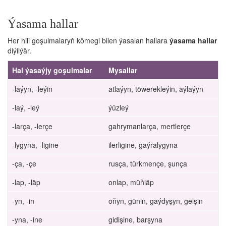
Ýasama hallar
Her hili goşulmalaryň kömegi bilen ýasalan hallara
ýasama hallar
diýilýär.
Hal ýasaýjy goşulmalar
Mysallar
-laýyn, -leýin
atlaýyn, töwerekleýin, aýlaýyn
-laý, -leý
ýüzleý
-larça, -lerçe
gahrymanlarça, mertlerçe
-lygyna, -ligine
ilerligine, gaýralygyna
-ça, -çe
rusça, türkmençe, şunça
-lap, -läp
onlap, müňläp
-yn, -in
oňyn, günin, gaýdyşyn, gelşin
-yna, -ine
gidişine, barşyna