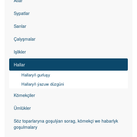
Atlar
Sypatlar
Sanlar
Çalyşmalar
Işlikler
Hallar
Hallaryň gurluşy
Hallaryň ýazuw düzgüni
Kömekçiler
Ümlükler
Söz toparlaryna goşulýan sorag, kömekçi we habarlyk
goşulmalary