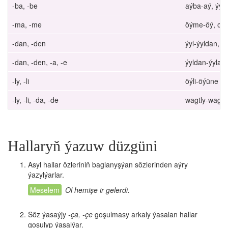
-ba, -be
aýba-aý, ýylb
-ma, -me
öýme-öý, ob
-dan, -den
ýyl-ýyldan, 
-dan, -den, -a, -e
ýyldan-ýyla,
-ly, -li
öýli-öýüne
-ly, -li, -da, -de
wagtly-wagtyn
Hallaryň ýazuw düzgüni
Asyl hallar özleriniň baglanyşýan sözlerinden aýry
ýazylýarlar.
Ol hemişe ir gelerdi.
Söz ýasaýjy
-ça, -çe
goşulmasy arkaly ýasalan hallar
goşulyp ýasalýar.