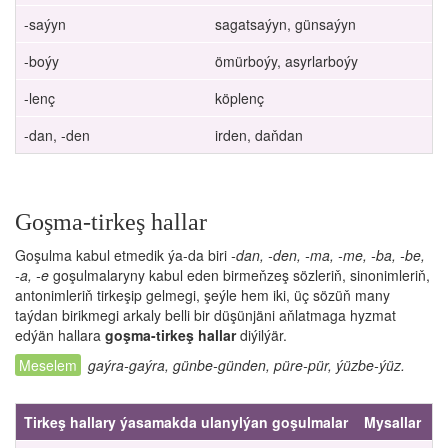
-saýyn
sagatsaýyn, günsaýyn
-boýy
ömürboýy, asyrlarboýy
-lenç
köplenç
-dan, -den
irden, daňdan
Goşma-tirkeş hallar
Goşulma kabul etmedik ýa-da biri
-dan, -den, -ma, -me, -ba, -be,
-a, -e
goşulmalaryny kabul eden birmeňzeş sözleriň, sinonimleriň,
antonimleriň tirkeşip gelmegi, şeýle hem iki, üç sözüň many
taýdan birikmegi arkaly belli bir düşünjäni aňlatmaga hyzmat
edýän hallara
goşma-tirkeş hallar
diýilýär.
gaýra-gaýra, günbe-günden, püre-pür, ýüzbe-ýüz.
Tirkeş hallary ýasamakda ulanylýan goşulmalar
Mysallar