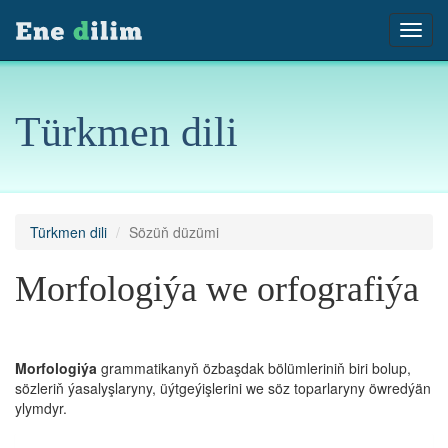
Türkmen dili
Türkmen dili
Sözüň düzümi
Morfologiýa we orfografiýa
Morfologiýa
grammatikanyň özbaşdak bölümleriniň biri bolup,
sözleriň ýasalyşlaryny, üýtgeýişlerini we söz toparlaryny öwredýän
ylymdyr.