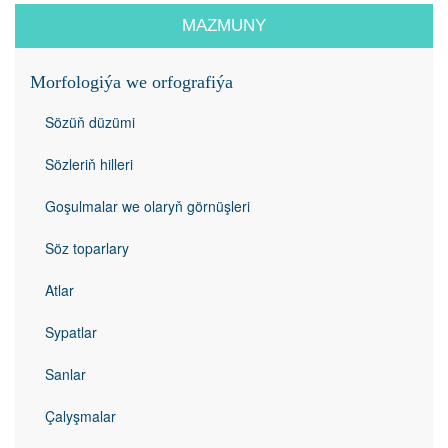
MAZMUNY
Morfologiýa we orfografiýa
Sözüň düzümi
Sözleriň hilleri
Goşulmalar we olaryň görnüşleri
Söz toparlary
Atlar
Sypatlar
Sanlar
Çalyşmalar