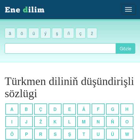
ä
ö
ü
ý
ş
ň
ç
ž
Gözle
Türkmen diliniň düşündirişli
sözlügi
A
B
Ç
D
E
Ä
F
G
H
I
J
Ž
K
L
M
N
Ň
O
Ö
P
R
S
Ş
T
U
Ü
W