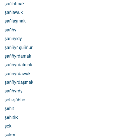
şaňlatmak
şaňlawuk
şaňlaşmak
şaňňy
şaňňyldy
şaňňyr-şuňňur
şaňňyrdamak
şaňňyrdatmak
şaňňyrdawuk
şaňňyrdaşmak
şaňňyrdy
şeh-şübhe
şehit
şehitlik
şek
şeker