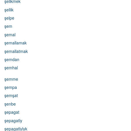
şelikmek
şellik
şelpe
şem
şemal
şemallamak
şemallatmak
şemdan
şemhal
şemme
şempa
şemşat
şenbe
şepagat
şepagatly
şepagatlylyk