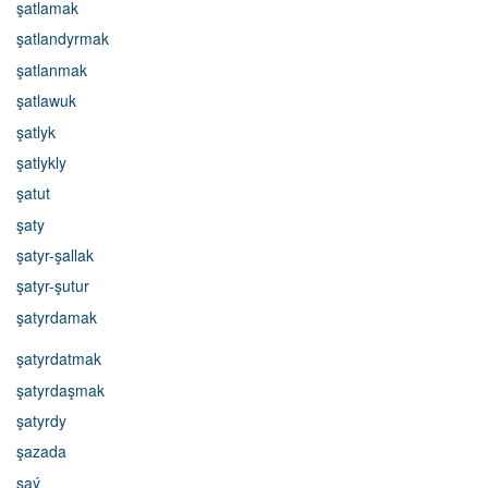
şatlamak
şatlandyrmak
şatlanmak
şatlawuk
şatlyk
şatlykly
şatut
şaty
şatyr-şallak
şatyr-şutur
şatyrdamak
şatyrdatmak
şatyrdaşmak
şatyrdy
şazada
şaý