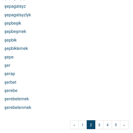
şepagatsyz
şepagatsyzlyk
şepbeşik
şepbeşmek
şepbik
şepbiklemek
şepe
şer
şerap
şerbet
şerebe
şerebelemek
şerebelenmek
«
1
2
3
4
5
»