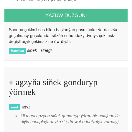
ÝAZUW DÜZGÜNI
Soňuna çekimli ses bilen başlanýan goşulmalar ýa-da
-räk
goşulmasy goşulanda, sözüň soňundaky dymyk çekimsiz
degişli açyk çekimsizine öwrülýär.
siňek - siňegi.
Meselem
agzyňa siňek gonduryp
ýörmek
agyz
seret
Ol meni agzyna siňek gonduryp ýören bir nalajedeýin
diýip hasaplaýarmyka?!
(«Sowet edebiýaty» žurnaly)