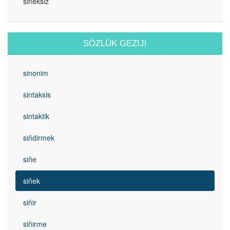
siňeksiz
SÖZLÜK GEZIJI
sinonim
sintaksis
sintaktik
siňdirmek
siňe
siňek
siňir
siňirme