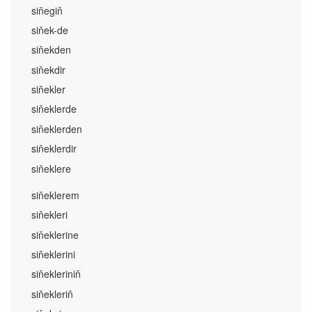
siňegiň
siňek-de
siňekden
siňekdir
siňekler
siňeklerde
siňeklerden
siňeklerdir
siňeklere
siňeklerem
siňekleri
siňeklerine
siňeklerini
siňekleriniň
siňekleriň