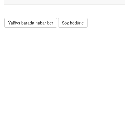
Ýalňyş barada habar ber
Söz hödürle