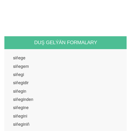
DUŞ GELÝÄN FORMALARY
siňege
siňegem
siňegi
siňegidir
siňegin
siňeginden
siňegine
siňegini
siňeginiň