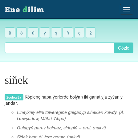
ä
ö
ü
ý
ş
ň
ç
ž
Gözle
siňek
Köplenç hapa ýerlerde bolýan iki ganatlyja zyýanly
Zoologiýa
jandar.
Lineýkaly elini töweregine galgadyp siňekleri kowdy.
(A.
Gowşudow, Mähri-Wepa)
Gulagyň garny bolmaz, siňegiň -- erni.
(nakyl)
Siňek hem öl ýere gonar.
(nakyl)