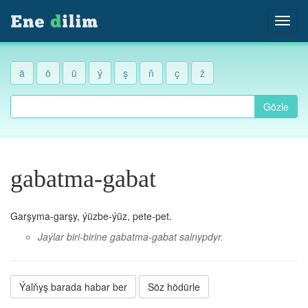
ä
ö
ü
ý
ş
ň
ç
ž
Gözle
gabatma-gabat
Garşyma-garşy, ýüzbe-ýüz, pete-pet.
Jaýlar biri-birine gabatma-gabat salnypdyr.
Ýalňyş barada habar ber
Söz hödürle