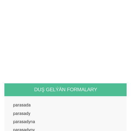
DUŞ GELÝÄN FORMALARY
parasada
parasady
parasadyna
parasadyny