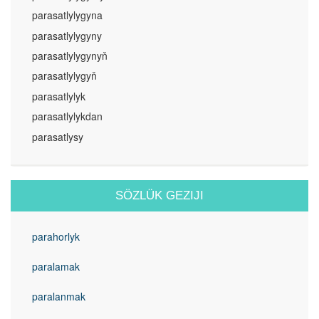
parasatlylygyna
parasatlylygyny
parasatlylygynyň
parasatlylygyň
parasatlylyk
parasatlylykdan
parasatlysy
SÖZLÜK GEZIJI
parahorlyk
paralamak
paralanmak