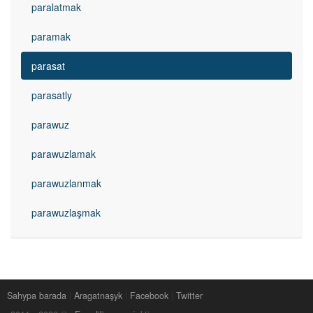
paralatmak
paramak
parasat
parasatly
parawuz
parawuzlamak
parawuzlanmak
parawuzlaşmak
Sahypa barada
|
Aragatnaşyk
|
Facebook
|
Twitter