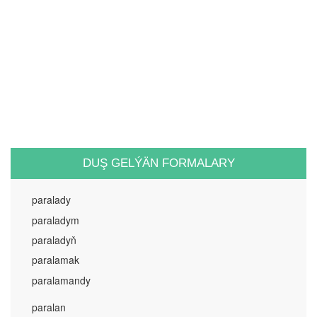
DUŞ GELÝÄN FORMALARY
paralady
paraladym
paraladyň
paralamak
paralamandy
paralan