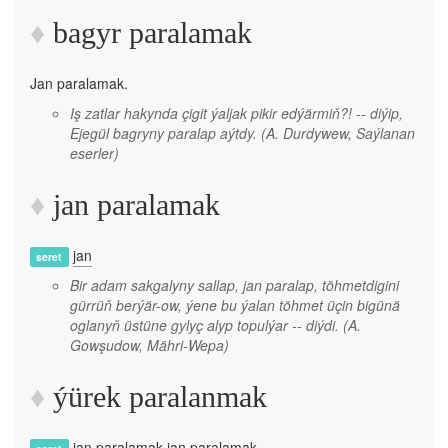
bagyr paralamak
Jan paralamak.
Iş zatlar hakynda çigit ýaljak pikir edýärmiň?! -- diýip,
Ejegül bagryny paralap aýtdy.
(A. Durdywew, Saýlanan
eserler)
jan paralamak
jan
seret
Bir adam sakgalyny sallap, jan paralap, töhmetdigini
gürrüň berýär-ow, ýene bu ýalan töhmet üçin bigünä
oglanyň üstüne gylyç alyp topulýar -- diýdi.
(A.
Gowşudow, Mähri-Wepa)
ýürek paralanmak
jan paralamak
jan paralamak