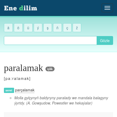
ä
ö
ü
ý
ş
ň
ç
ž
Gözle
paralamak
işlik
[pa:ralamak]
parçalamak
seret
Molla gylçynyň baldyryny paralady we mandala balagyny
ýyrtdy.
(A. Gowşudow, Powestler we hekaýalar)