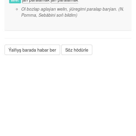
seret
Ol bozlap aglaýan welin, ýüregimi paralap barýan.
(N.
Pomma, Sebäbini soň bildim)
Ýalňyş barada habar ber
Söz hödürle