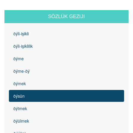
SÖZLÜK GEZIJI
öýli-işikli
öýli-işiklilik
öýme
öýme-öý
öýmek
öýsün
öýtmek
öýülmek