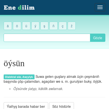
ä
ö
ü
ý
ş
ň
ç
ž
Gözle
öýsün
Suwa gelen guşlary atmak üçin çeşmäniň
Dialektal söz, Awçylyk
başynda çöp-çalamdan, agaçdan we s. m. gurulýan buky, öýjük.
Öýsünde ýatyp, käkilik awlamak.
Ýalňyş barada habar ber
Söz hödürle