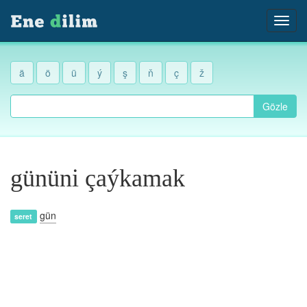
ä
ö
ü
ý
ş
ň
ç
ž
Gözle
gününi çaýkamak
gün
seret