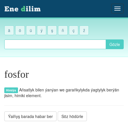
ä
ö
ü
ý
ş
ň
ç
ž
Gözle
fosfor
Aňsatlyk bilen ýanýan we garaňkylykda ýagtylyk berýän
Himiýa
jisim, himiki element.
Ýalňyş barada habar ber
Söz hödürle