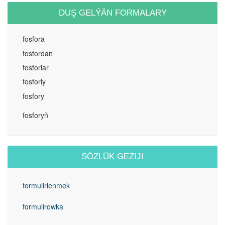
DUŞ GELÝÄN FORMALARY
fosfora
fosfordan
fosforlar
fosforly
fosfory
fosforyň
SÖZLÜK GEZIJI
formulirlenmek
formulirowka