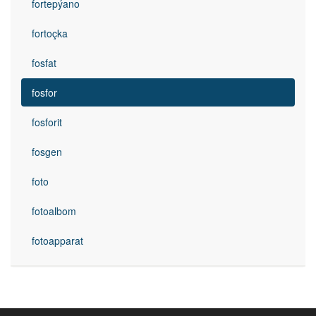
fortepýano
fortoçka
fosfat
fosfor
fosforit
fosgen
foto
fotoalbom
fotoapparat