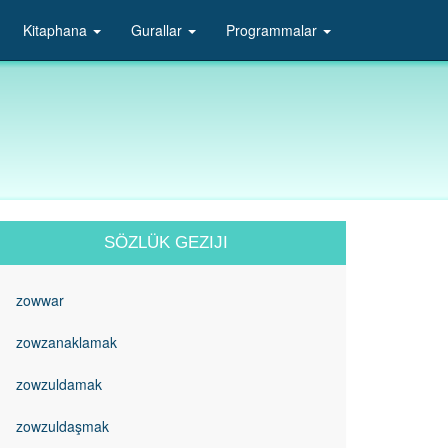
Kitaphana
Gurallar
Programmalar
SÖZLÜK GEZIJI
zowwar
zowzanaklamak
zowzuldamak
zowzuldaşmak