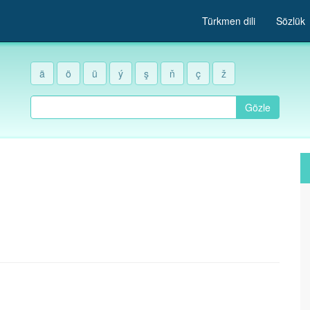
Türkmen dili
Sözlük
ä
ö
ü
ý
ş
ň
ç
ž
Gözle