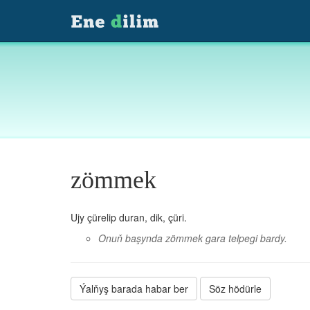
zömmek
Ujy çürelip duran, dik, çüri.
Onuň başynda zömmek gara telpegi bardy.
Ýalňyş barada habar ber
Söz hödürle