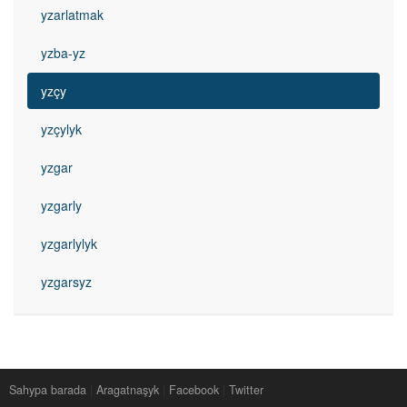
yzarlatmak
yzba-yz
yzçy
yzçylyk
yzgar
yzgarly
yzgarlylyk
yzgarsyz
Sahypa barada
|
Aragatnaşyk
|
Facebook
|
Twitter