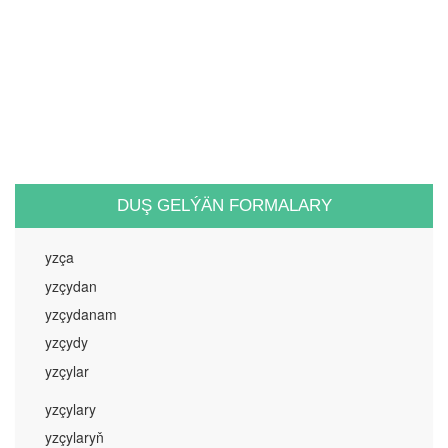
DUŞ GELÝÄN FORMALARY
yzça
yzçydan
yzçydanam
yzçydy
yzçylar
yzçylary
yzçylaryň