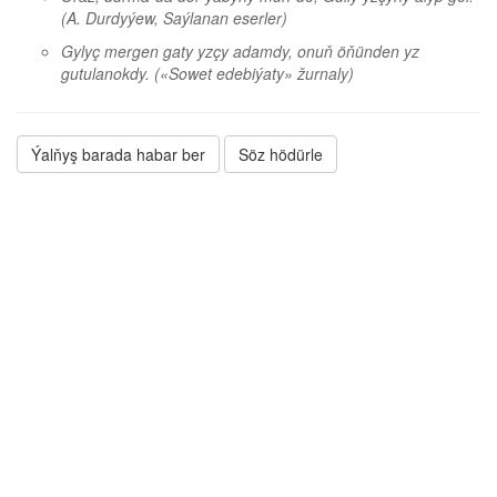
(A. Durdyýew, Saýlanan eserler)
Gylyç mergen gaty yzçy adamdy, onuň öňünden yz
gutulanokdy.
(«Sowet edebiýaty» žurnaly)
Ýalňyş barada habar ber
Söz hödürle