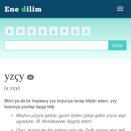
ä
ö
ü
ý
ş
ň
ç
ž
Gözle
yzçy
at
[y:zçy]
Birini ýa-da bir haýwany yzy boýunça tanap bilýän adam, yzy
boýunça yzarlap tapyp biliji.
Meşhur yzçyny getirip, gyzyň öýden çykyp giden yzyny alyp
ugradylar.
(B. Kerbabaýew, Aýgytly ädim)
Oraz, durma-da dor ýabyny mün-de, Gully yzçyny alyp gel!