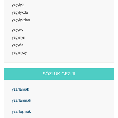
yzçylyk
yzçylykda
yzçylykdan
yzçyny
yzçynyň
yzçyňa
yzçyňyzy
SÖZLÜK GEZIJI
yzarlamak
yzarlanmak
yzarlaşmak