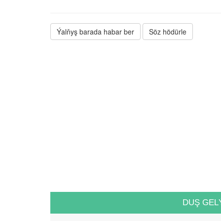
Ýalňyş barada habar ber
Söz hödürle
DUŞ GEL