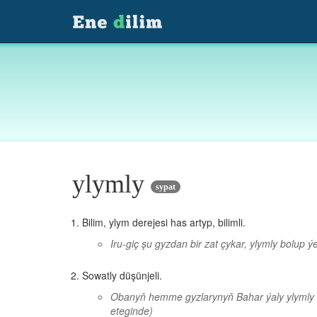
ylymly
sypat
Bilim, ylym derejesi has artyp, bilimli.
Iru-giç şu gyzdan bir zat çykar, ylymly bolup ýe
Sowatly düşünjeli.
Obanyň hemme gyzlarynyň Bahar ýaly ylymly b
eteginde)