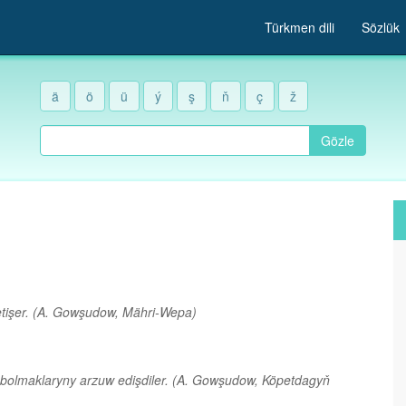
Türkmen dili
Sözlük
ä
ö
ü
ý
ş
ň
ç
ž
Gözle
tişer.
(A. Gowşudow, Mähri-Wepa)
olmaklaryny arzuw edişdiler.
(A. Gowşudow, Köpetdagyň