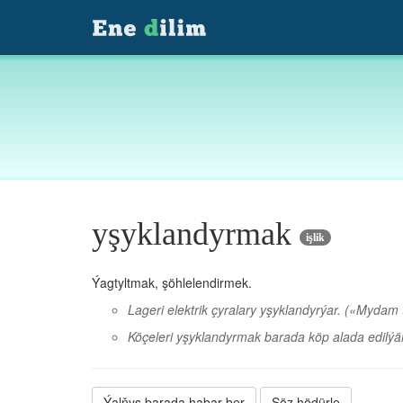
yşyklandyrmak
işlik
Ýagtyltmak, şöhlelendirmek.
Lageri elektrik çyralary yşyklandyrýar.
(«Mydam t
Köçeleri yşyklandyrmak barada köp alada edilýär
Ýalňyş barada habar ber
Söz hödürle