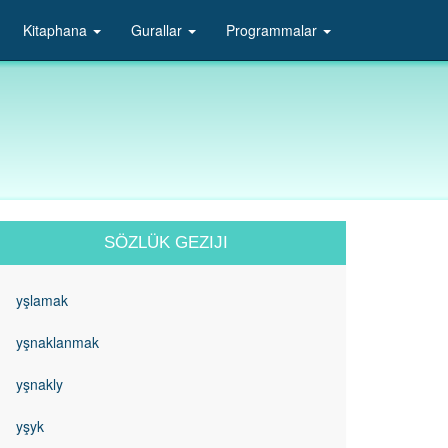
Kitaphana
Gurallar
Programmalar
SÖZLÜK GEZIJI
yşlamak
yşnaklanmak
yşnakly
yşyk