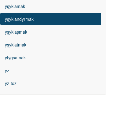
yşyklamak
yşyklandyrmak
yşyklaşmak
yşyklatmak
ytygsamak
yz
yz-toz