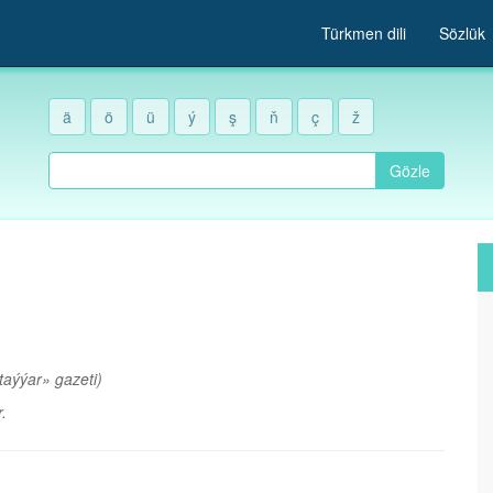
Türkmen dili
Sözlük
ä
ö
ü
ý
ş
ň
ç
ž
Gözle
aýýar» gazeti)
.