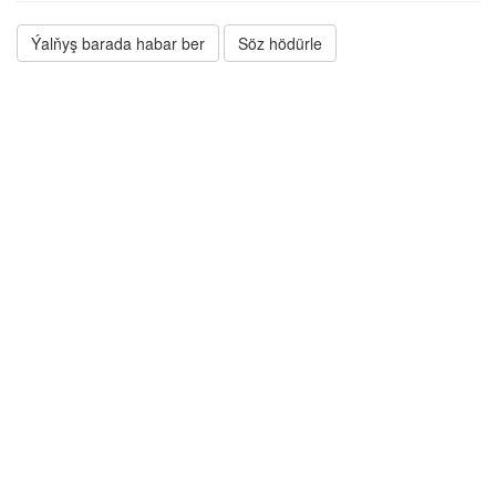
Ýalňyş barada habar ber
Söz hödürle