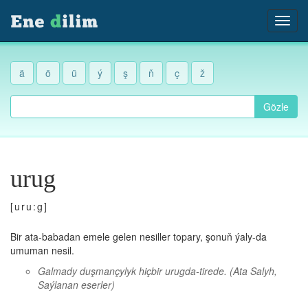
ä
ö
ü
ý
ş
ň
ç
ž
Gözle
urug
[uru:g]
Bir ata-babadan emele gelen nesiller topary, şonuň ýaly-da
umuman nesil.
Galmady duşmançylyk hiçbir urugda-tirede.
(Ata Salyh,
Saýlanan eserler)