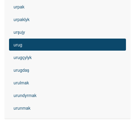
urpak
urpaklyk
urşujy
urug
urugçylyk
urugdaş
urulmak
urundyrmak
urunmak