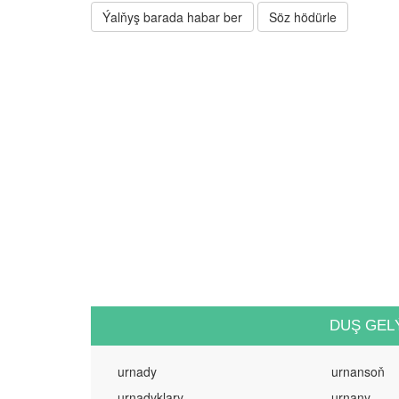
Ýalňyş barada habar ber
Söz hödürle
DUŞ GEL
urnady
urnansoň
urnadyklary
urnany