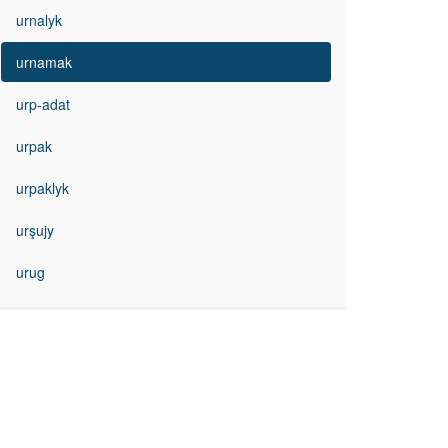
urnalyk
urnamak
urp-adat
urpak
urpaklyk
urşujy
urug