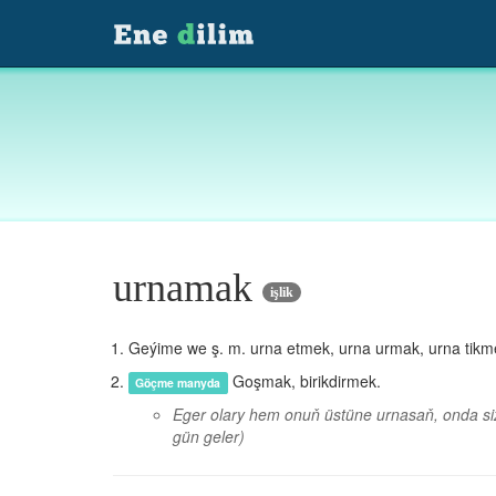
urnamak
işlik
Geýime we ş. m. urna etmek, urna urmak, urna tikm
Goşmak, birikdirmek.
Göçme manyda
Eger olary hem onuň üstüne urnasaň, onda size
gün geler)