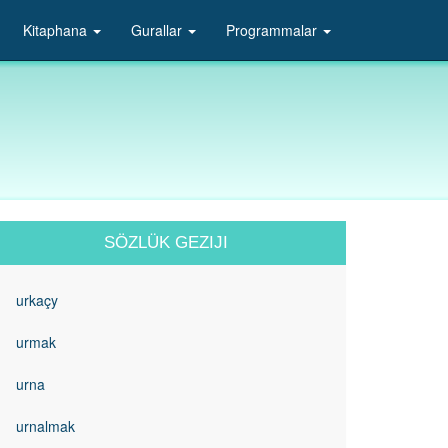
Kitaphana
Gurallar
Programmalar
SÖZLÜK GEZIJI
urkaçy
urmak
urna
urnalmak