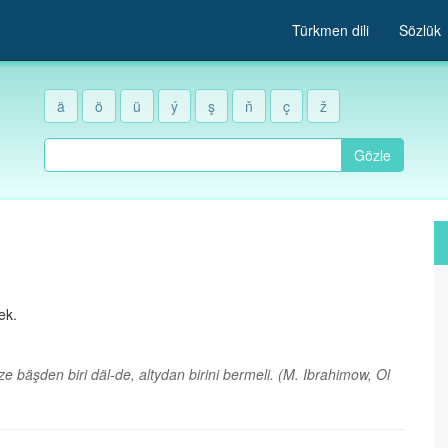
Türkmen dili
Sözlük
ä
ö
ü
ý
ş
ň
ç
ž
Gözle
ek.
 bäşden biri däl-de, altydan birini bermeli.
(M. Ibrahimow, Ol