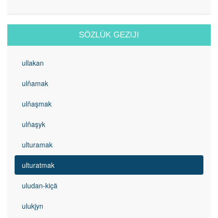
SÖZLÜK GEZIJI
ullakan
ulňamak
ulňaşmak
ulňaşyk
ulturamak
ulturatmak
uludan-kiçä
ulukjyn