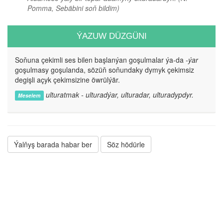
Pomma, Sebäbini soň bildim)
ÝAZUW DÜZGÜNI
Soňuna çekimli ses bilen başlanýan goşulmalar ýa-da
-ýar
goşulmasy goşulanda, sözüň soňundaky dymyk çekimsiz
degişli açyk çekimsizine öwrülýär.
ulturatmak - ulturadýar, ulturadar, ulturadypdyr.
Meselem
Ýalňyş barada habar ber
Söz hödürle