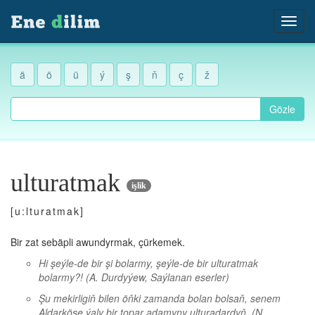
ä
ö
ü
ý
ş
ň
ç
ž
Gözle
ulturatmak
işlik
[u:lturatmak]
Bir zat sebäpli awundyrmak, çürkemek.
Hi şeýle-de bir şi bolarmy, şeýle-de bir ulturatmak
bolarmy?!
(A. Durdyýew, Saýlanan eserler)
Şu mekirligiň bilen öňki zamanda bolan bolsaň, senem
Aldarköse ýaly bir topar adamyny ulturadardyň.
(N.