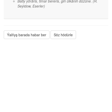
Batly ýöräris, timar bereris, giň ülkäniň düzüne.
(R.
Seýidow, Eserler)
Ýalňyş barada habar ber
Söz hödürle