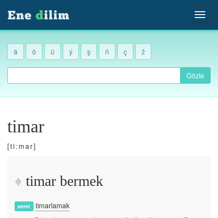
ä
ö
ü
ý
ş
ň
ç
ž
Gözle
timar
[ti:mar]
timar bermek
timarlamak
seret