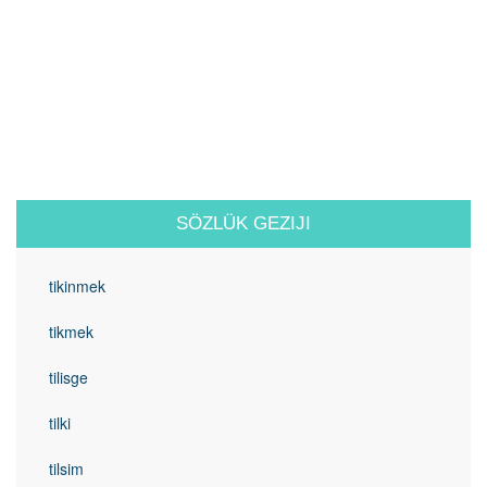
SÖZLÜK GEZIJI
tikinmek
tikmek
tilisge
tilki
tilsim