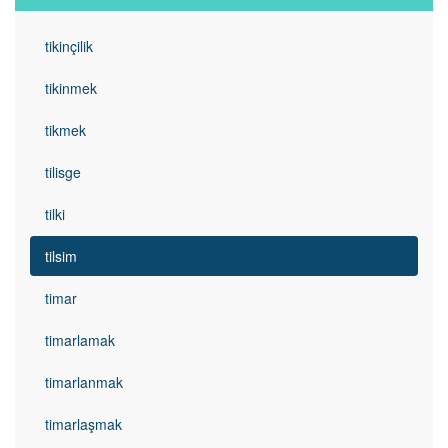
tikinçilik
tikinmek
tikmek
tilisge
tilki
tilsim
timar
timarlamak
timarlanmak
timarlaşmak