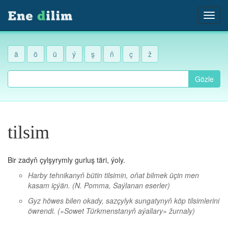
ä
ö
ü
ý
ş
ň
ç
ž
Gözle
tilsim
Bir zadyň çylşyrymly gurluş täri, ýoly.
Harby tehnikanyň bütin tilsimin, oňat bilmek üçin men
kasam içýän.
(N. Pomma, Saýlanan eserler)
Gyz höwes bilen okady, sazçylyk sungatynyň köp tilsimlerini
öwrendi.
(«Sowet Türkmenstanyň aýallary» žurnaly)