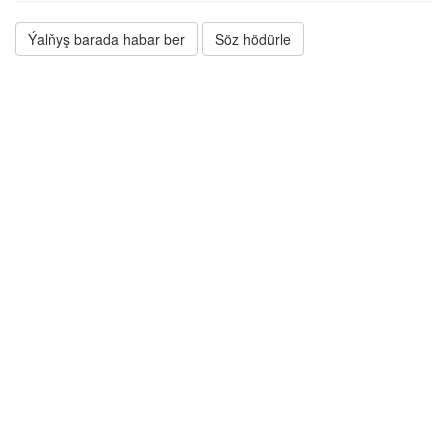
Ýalňyş barada habar ber
Söz hödürle