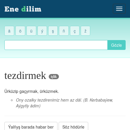
ä
ö
ü
ý
ş
ň
ç
ž
Gözle
tezdirmek
işlik
Ürküzip gaçyrmak, ürküzmek.
Ony ozalky tezdirenimiz hem az däl.
(B. Kerbabaýew,
Aýgytly ädim)
Ýalňyş barada habar ber
Söz hödürle