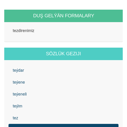
DUŞ GELÝÄN FORMALARY
tezdirenimiz
SÖZLÜK GEZIJI
teýdar
teýene
teýeneli
teýim
tez