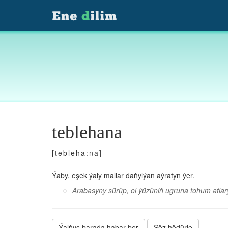
teblehana
[tebleha:na]
Ýaby, eşek ýaly mallar daňylýan aýratyn ýer.
Arabasyny sürüp, ol ýüzüniň ugruna tohum atla
Ýalňyş barada habar ber
Söz hödürle