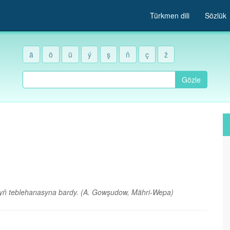
Türkmen dili
Sözlük
ä
ö
ü
ý
ş
ň
ç
ž
Gözle
ryň teblehanasyna bardy.
(A. Gowşudow, Mähri-Wepa)