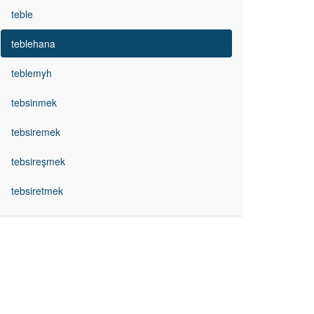
teble
teblehana
teblemyh
tebsinmek
tebsiremek
tebsireşmek
tebsiretmek