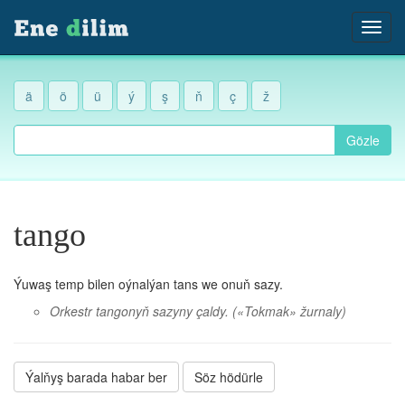
ä
ö
ü
ý
ş
ň
ç
ž
Gözle
tango
Ýuwaş temp bilen oýnalýan tans we onuň sazy.
Orkestr tangonyň sazyny çaldy.
(«Tokmak» žurnaly)
Ýalňyş barada habar ber
Söz hödürle