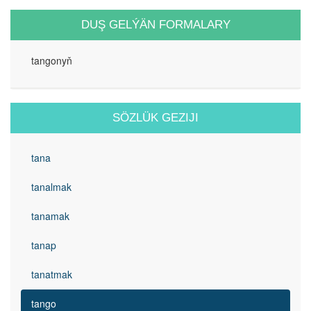
DUŞ GELÝÄN FORMALARY
tangonyň
SÖZLÜK GEZIJI
tana
tanalmak
tanamak
tanap
tanatmak
tango