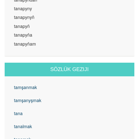
tanapyny
tanapynyň
tanapyň
tanapyňa
tanapyňam
SÖZLÜK GEZIJI
tamşanmak
tamşanyşmak
tana
tanalmak