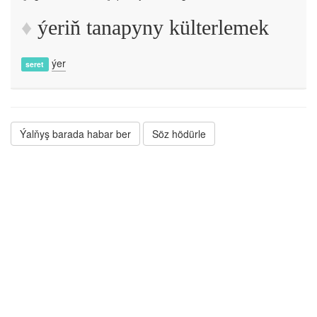
ýeriň tanapyny külterlemek
ýer
seret
Ýalňyş barada habar ber
Söz hödürle