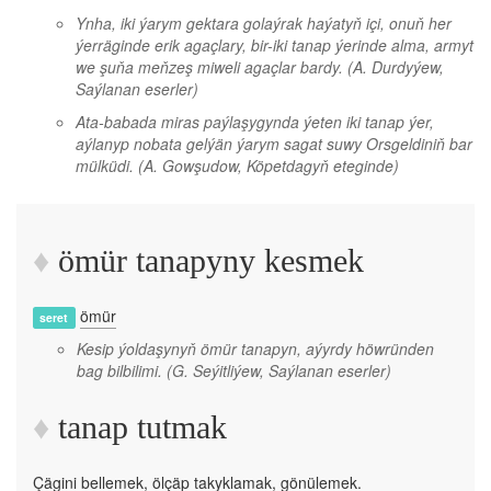
Ynha, iki ýarym gektara golaýrak haýatyň içi, onuň her
ýerräginde erik agaçlary, bir-iki tanap ýerinde alma, armyt
we şuňa meňzeş miweli agaçlar bardy.
(A. Durdyýew,
Saýlanan eserler)
Ata-babada miras paýlaşygynda ýeten iki tanap ýer,
aýlanyp nobata gelýän ýarym sagat suwy Orsgeldiniň bar
mülküdi.
(A. Gowşudow, Köpetdagyň eteginde)
ömür tanapyny kesmek
ömür
seret
Kesip ýoldaşynyň ömür tanapyn, aýyrdy höwründen
bag bilbilimi.
(G. Seýitliýew, Saýlanan eserler)
tanap tutmak
Çägini bellemek, ölçäp takyklamak, gönülemek.