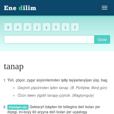
ä
ö
ü
ý
ş
ň
ç
ž
Gözle
tanap
Ýüň, çöpür, zygyr süýümlerinden işilip taýýarlanylýan ýüp, bag.
Geçiniň çöpürinden işilen tanap.
(B. Pürliýew, Ilkinji gün)
Özün öwen ýigdiň tanapy çüýrük.
(Magtymguly)
Gektaryň bäşden bir bölegine deň bolan ýer
Könelişen söz
ölçegi, ini-boýy 60 arçyna deň bolan ýer uçastogy.