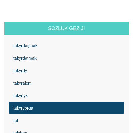
SÖZLÜK GEZIJI
takyrdaşmak
takyrdatmak
takyrdy
takyrälem
takyrlyk
takyrýorga
tal
talaban