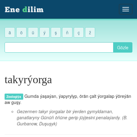
ä
ö
ü
ý
ş
ň
ç
ž
Gözle
takyrýorga
Gumda ýaşaýan, ýapyrylyp, örän çalt ýorgalap ýöreýän
Zoologiýa
aw guşy.
Gezermen takyr ýorgalar bir ýerden gymyldaman,
ganatlaryny Günüň öňüne gerip jüýjesini penalaýardy.
(B.
Gurbanow, Duşuşyk)