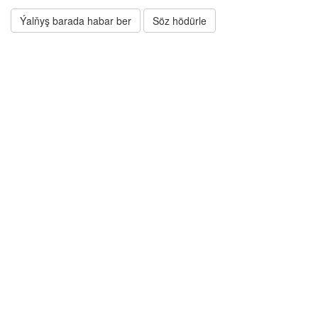
Ýalňyş barada habar ber
Söz hödürle