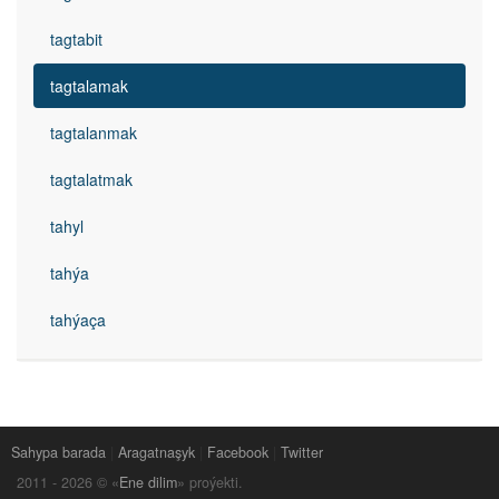
tagtabit
tagtalamak
tagtalanmak
tagtalatmak
tahyl
tahýa
tahýaça
Sahypa barada
|
Aragatnaşyk
|
Facebook
|
Twitter
2011 -
2026
© «
Ene dilim
» proýekti.