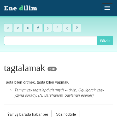
ä
ö
ü
ý
ş
ň
ç
ž
Gözle
tagtalamak
işlik
Tagta bilen örtmek, tagta bilen ýapmak.
Tamymyzy tagtalapdyrlarmy?! -- diýip, Ogulgerek yzly-
yzyna sorady.
(N. Saryhanow, Saýlanan eserler)
Ýalňyş barada habar ber
Söz hödürle