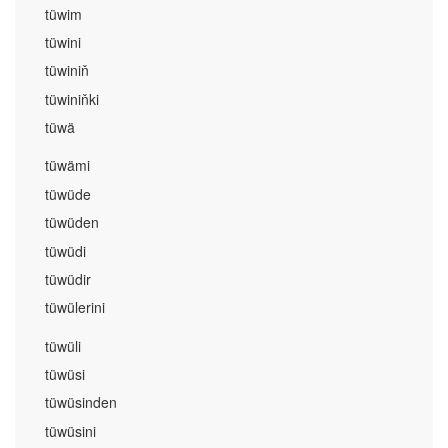
tüwim
tüwini
tüwiniň
tüwiniňki
tüwä
tüwämi
tüwüde
tüwüden
tüwüdi
tüwüdir
tüwülerini
tüwüli
tüwüsi
tüwüsinden
tüwüsini