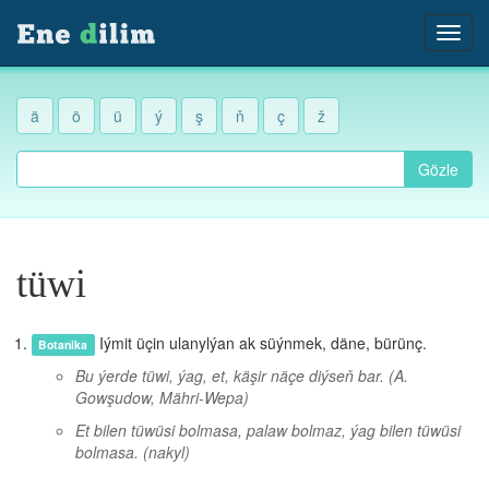
ä
ö
ü
ý
ş
ň
ç
ž
Gözle
tüwi
Iýmit üçin ulanylýan ak süýnmek, däne, bürünç.
Botanika
Bu ýerde tüwi, ýag, et, käşir näçe diýseň bar.
(A.
Gowşudow, Mähri-Wepa)
Et bilen tüwüsi bolmasa, palaw bolmaz, ýag bilen tüwüsi
bolmasa.
(nakyl)