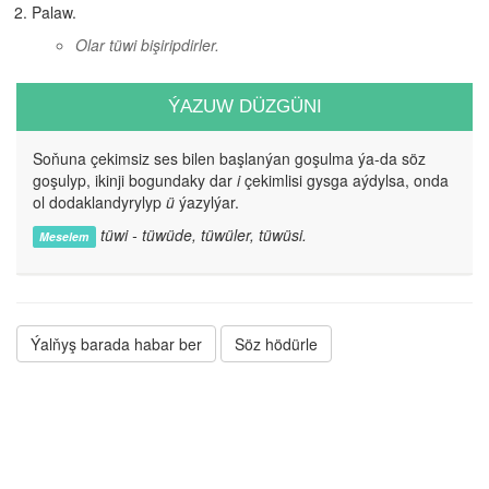
Palaw.
Olar tüwi bişiripdirler.
ÝAZUW DÜZGÜNI
Soňuna çekimsiz ses bilen başlanýan goşulma ýa-da söz
goşulyp, ikinji bogundaky dar
i
çekimlisi gysga aýdylsa, onda
ol dodaklandyrylyp
ü
ýazylýar.
tüwi - tüwüde, tüwüler, tüwüsi.
Meselem
Ýalňyş barada habar ber
Söz hödürle