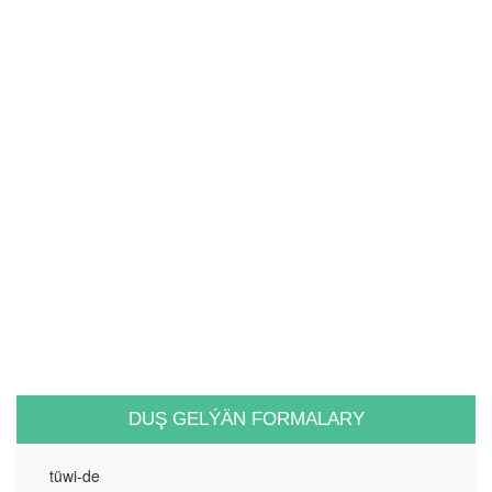
DUŞ GELÝÄN FORMALARY
tüwi-de