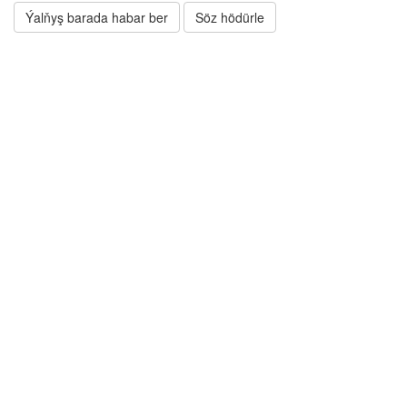
Ýalňyş barada habar ber
Söz hödürle