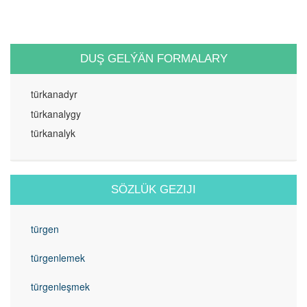
DUŞ GELÝÄN FORMALARY
türkanadyr
türkanalygy
türkanalyk
SÖZLÜK GEZIJI
türgen
türgenlemek
türgenleşmek