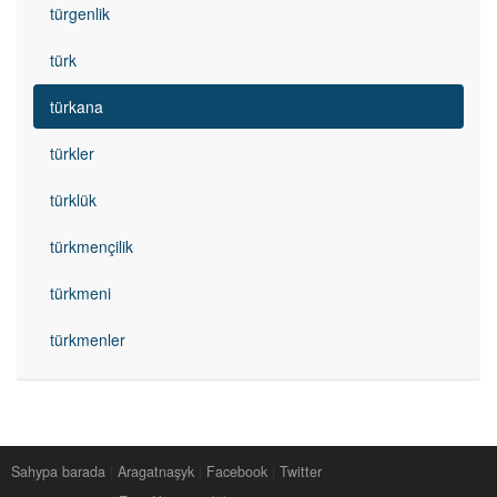
türgenlik
türk
türkana
türkler
türklük
türkmençilik
türkmeni
türkmenler
Sahypa barada
|
Aragatnaşyk
|
Facebook
|
Twitter