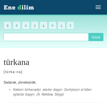
ä
ö
ü
ý
ş
ň
ç
ž
Gözle
türkana
[türka:na]
Sadarak, ýönekeýräk.
Kakam türkanadyr, alarlar daşyn, Gorkýaryn al bilen
aýlarlar başyn.
(A. Kekilow, Söýgi)