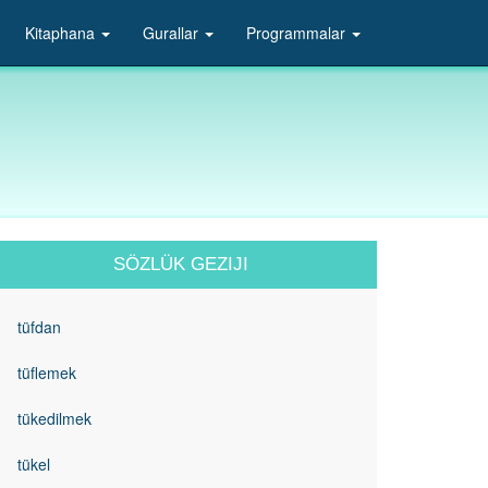
Kitaphana
Gurallar
Programmalar
SÖZLÜK GEZIJI
tüfdan
tüflemek
tükedilmek
tükel