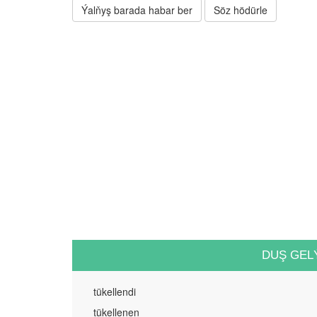
Ýalňyş barada habar ber
Söz hödürle
DUŞ GEL
tükellendi
tükellenen