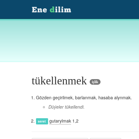
tükellenmek
işlik
Gözden geçirilmek, barlanmak, hasaba alynmak.
Düýeler tükellendi.
gutarylmak
1,2
seret