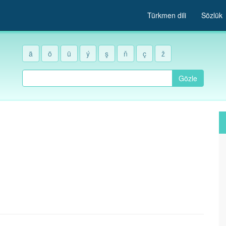
Türkmen dili
Sözlük
ä
ö
ü
ý
ş
ň
ç
ž
Gözle