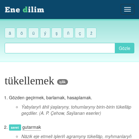
ä
ö
ü
ý
ş
ň
ç
ž
Gözle
tükellemek
işlik
Gözden geçirmek, barlamak, hasaplamak.
Ýabylaryň ähli ýaşlaryny, tohumlaryny birin-birin tükelläp
geçdiler.
(A. P. Çehow, Saýlanan eserler)
gutarmak
seret
Näzik eje etmeli işleriň agramyny tükelläp, myhmanlaryň