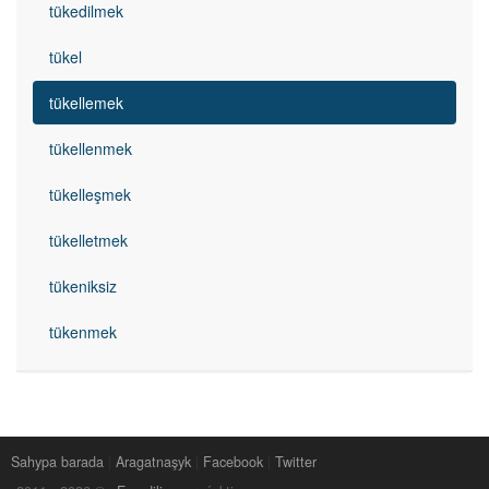
tükedilmek
tükel
tükellemek
tükellenmek
tükelleşmek
tükelletmek
tükeniksiz
tükenmek
Sahypa barada
|
Aragatnaşyk
|
Facebook
|
Twitter