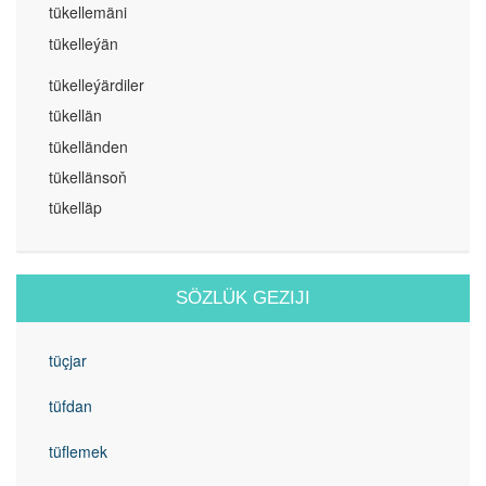
tükellemäni
tükelleýän
tükelleýärdiler
tükellän
tükelländen
tükellänsoň
tükelläp
SÖZLÜK GEZIJI
tüçjar
tüfdan
tüflemek