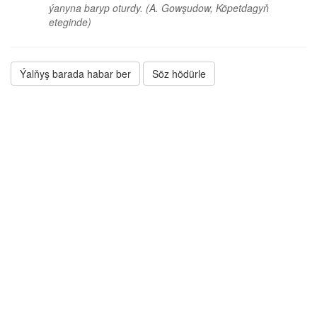
ýanyna baryp oturdy.
(A. Gowşudow, Köpetdagyň
eteginde)
Ýalňyş barada habar ber
Söz hödürle