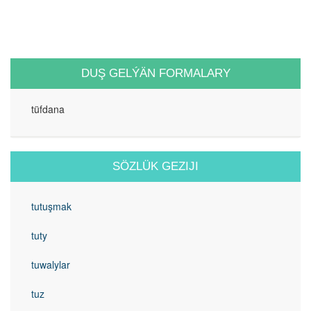
DUŞ GELÝÄN FORMALARY
tüfdana
SÖZLÜK GEZIJI
tutuşmak
tuty
tuwalylar
tuz