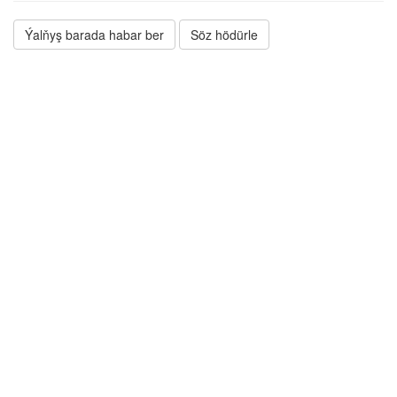
Ýalňyş barada habar ber
Söz hödürle