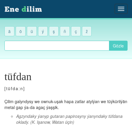
ä
ö
ü
ý
ş
ň
ç
ž
Gözle
tüfdan
[tüfda:n]
Çilim galyndysy we ownuk-uşak hapa zatlar atylýan we tüýkürilýän
metal gap ýa-da agaç ýaşşik.
Agzyndaky ýanyp gutaran papirosyny ýanyndaky tüfdana
oklady.
(K. Işanow, Watan üçin)