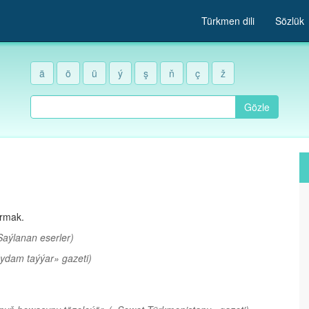
Türkmen dili
Sözlük
ä
ö
ü
ý
ş
ň
ç
ž
Gözle
yrmak.
Saýlanan eserler)
ydam taýýar» gazeti)