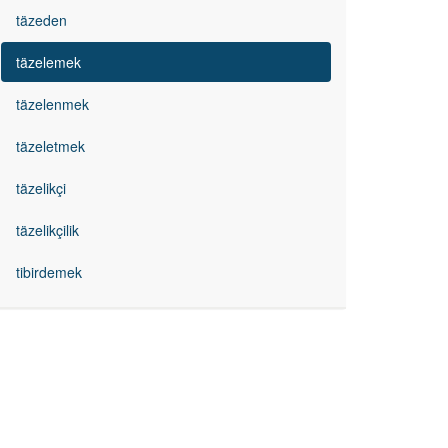
täzeden
täzelemek
täzelenmek
täzeletmek
täzelikçi
täzelikçilik
tibirdemek