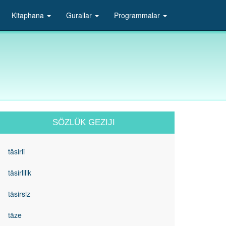
Kitaphana
Gurallar
Programmalar
SÖZLÜK GEZIJI
täsirli
täsirlilik
täsirsiz
täze