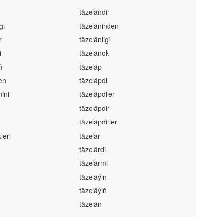
täzeländir
gi
täzeläninden
r
täzelänligi
i
täzelänok
ň
täzeläp
en
täzeläpdi
ini
täzeläpdiler
täzeläpdir
täzeläpdirler
leri
täzelär
täzelärdi
täzelärmi
täzeläýin
täzeläýiň
täzeläň