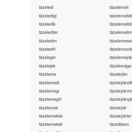
täzeledi
täzelemeli
täzeledigi
täzelemelidi
täzeledik
täzelemelidi
täzelediler
täzelemelim
täzeledim
täzelemese
täzelediň
täzelemezd
täzelegin
täzelemeýän
täzelejek
täzelemäge
täzeleme
täzeleýän
täzelemedi
täzeleýändik
täzelemegi
täzeleýänini
täzelemegiň
täzeleýänçä
täzelemek
täzeleýär
täzelemekde
täzeleýärler
täzelemekdir
täzeläbem