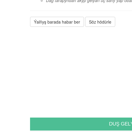
Dag tarapyndan akyp gelýän üç sany ýap oba
Ýalňyş barada habar ber
Söz hödürle
DUŞ GEL