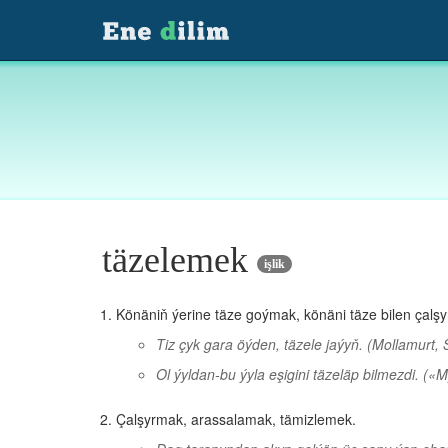
täzelemek
işlik
Könäniň ýerine täze goýmak, könäni täze bilen çalş
Tiz çyk gara öýden, täzele jaýyň.
(Mollamurt, 
Ol ýyldan-bu ýyla eşigini täzeläp bilmezdi.
(«M
Çalşyrmak, arassalamak, tämizlemek.