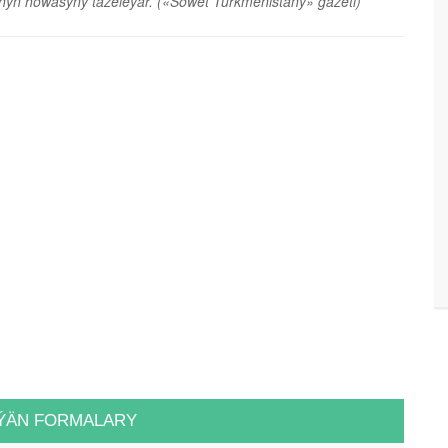
nyň howasyny täzeleýär.
(«Sowet Türkmenistany» gazeti)
ÝÄN FORMALARY