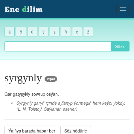
ä
ö
ü
ý
ş
ň
ç
ž
Gözle
syrgynly
sypat
Gar gatyşykly sowrup ösýän.
Syrgynly garyň içinde aýlanyp ýörmegiň hem keýpi ýokdy.
(L. N. Tolstoý, Saýlanan eserler)
Ýalňyş barada habar ber
Söz hödürle