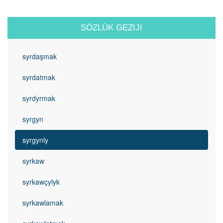
SÖZLÜK GEZIJI
syrdaşmak
syrdatmak
syrdyrmak
syrgyn
syrgynly
syrkaw
syrkawçylyk
syrkawlamak