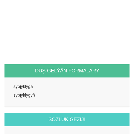
DUŞ GELÝÄN FORMALARY
sypjyklyga
sypjyklygyň
SÖZLÜK GEZIJI