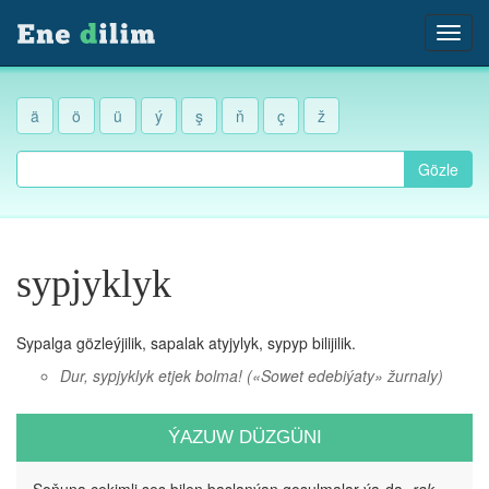
ä
ö
ü
ý
ş
ň
ç
ž
Gözle
sypjyklyk
Sypalga gözleýjilik, sapalak atyjylyk, sypyp bilijilik.
Dur, sypjyklyk etjek bolma!
(«Sowet edebiýaty» žurnaly)
ÝAZUW DÜZGÜNI