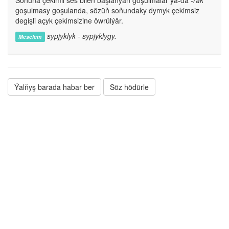
Soňuna çekimli ses bilen başlanýan goşulmalar ýa-da
-rak
goşulmasy goşulanda, sözüň soňundaky dymyk çekimsiz
degişli açyk çekimsizine öwrülýär.
sypjyklyk - sypjyklygy.
Meselem
Ýalňyş barada habar ber
Söz hödürle