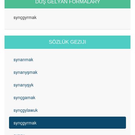
DUŞ GELÝÄN FORMALARY
synçgyrmak
SÖZLÜK GEZIJI
synanmak
synanyşmak
synanyşyk
synçgamak
synçgylawuk
synçgyrmak