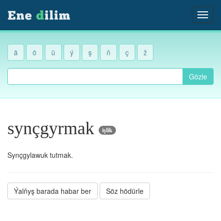
ä
ö
ü
ý
ş
ň
ç
ž
Gözle
synçgyrmak
işlik
Synçgylawuk tutmak.
Ýalňyş barada habar ber
Söz hödürle