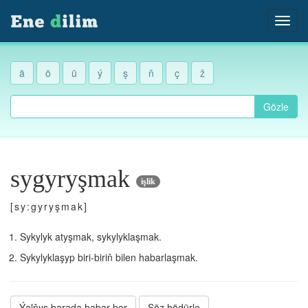
ä
ö
ü
ý
ş
ň
ç
ž
Gözle
sygyryşmak
işlik
[sy:gyryşmak]
Sykylyk atyşmak, sykylyklaşmak.
Sykylyklaşyp biri-biriň bilen habarlaşmak.
Ýalňyş barada habar ber
Söz hödürle