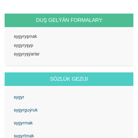
DUŞ GELÝÄN FORMALARY
sygyryşmak
sygyryşyp
sygyryşýarlar
SÖZLÜK GEZIJI
sygyr
sygyrguýruk
sygyrmak
sygyrtmak