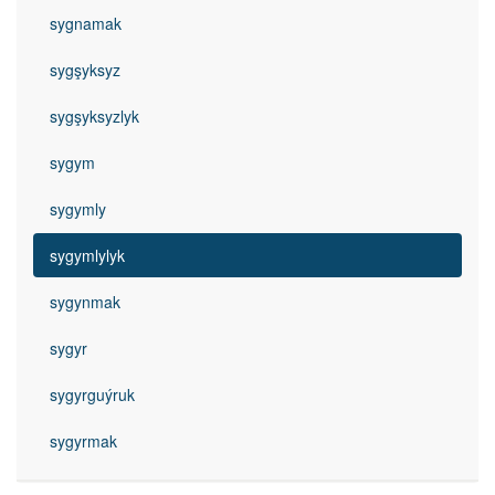
sygnamak
sygşyksyz
sygşyksyzlyk
sygym
sygymly
sygymlylyk
sygynmak
sygyr
sygyrguýruk
sygyrmak