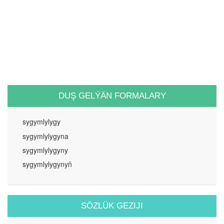
DUŞ GELÝÄN FORMALARY
sygymlylygy
sygymlylygyna
sygymlylygyny
sygymlylygynyň
SÖZLÜK GEZIJI