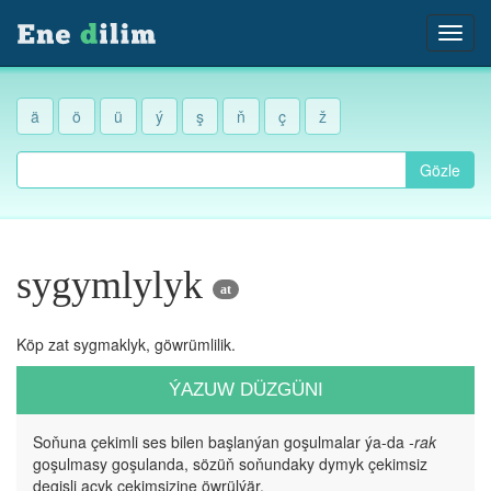
ä
ö
ü
ý
ş
ň
ç
ž
Gözle
sygymlylyk
at
Köp zat sygmaklyk, göwrümlilik.
ÝAZUW DÜZGÜNI
Soňuna çekimli ses bilen başlanýan goşulmalar ýa-da
-rak
goşulmasy goşulanda, sözüň soňundaky dymyk çekimsiz
degişli açyk çekimsizine öwrülýär.