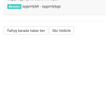
sygymlylyk - sygymlylygy.
Meselem
Ýalňyş barada habar ber
Söz hödürle