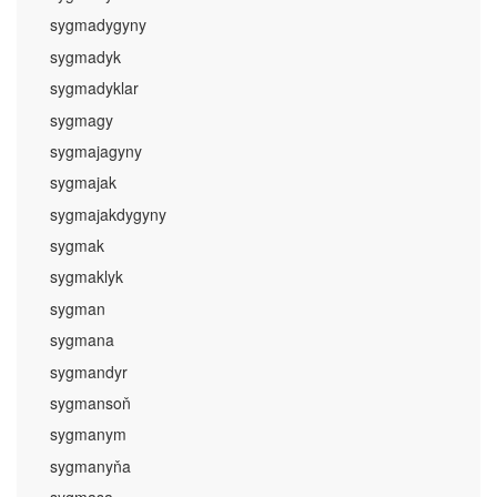
sygmadygyny
sygmadyk
sygmadyklar
sygmagy
sygmajagyny
sygmajak
sygmajakdygyny
sygmak
sygmaklyk
sygman
sygmana
sygmandyr
sygmansoň
sygmanym
sygmanyňa