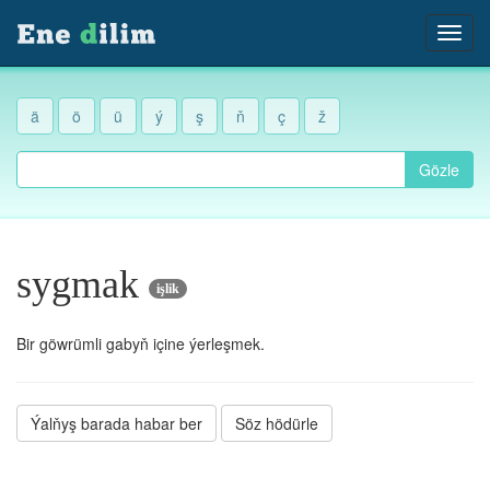
ä
ö
ü
ý
ş
ň
ç
ž
Gözle
sygmak
işlik
Bir göwrümli gabyň içine ýerleşmek.
Ýalňyş barada habar ber
Söz hödürle