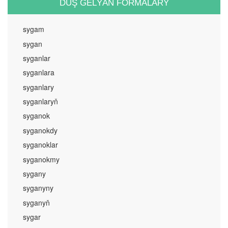
DUŞ GELÝÄN FORMALARY
sygam
sygan
syganlar
syganlara
syganlary
syganlaryň
syganok
syganokdy
syganoklar
syganokmy
sygany
syganyny
syganyň
sygar