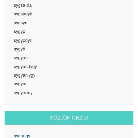
sygsa-da
sygsadyň
sygsyn
sygyp
sygypdyr
sygyň
sygýan
sygýandygy
sygýanlygy
sygýar
sygýarmy
SÖZLÜK GEZIJI
syçratgy