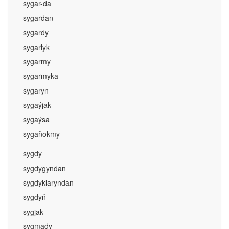
sygar-da
sygardan
sygardy
sygarlyk
sygarmy
sygarmyka
sygaryn
sygaýjak
sygaýsa
sygaňokmy
sygdy
sygdygyndan
sygdyklaryndan
sygdyň
sygjak
sygmady