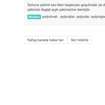
Soňuna çekimli ses bilen başlanýan goşulmalar ýa-
çekimsiz degişli açyk çekimsizine öwrülýär.
sydyrtmak - sydyrdýar, sydyrdar, sydyrdyp
Meselem
Ýalňyş barada habar ber
Söz hödürle