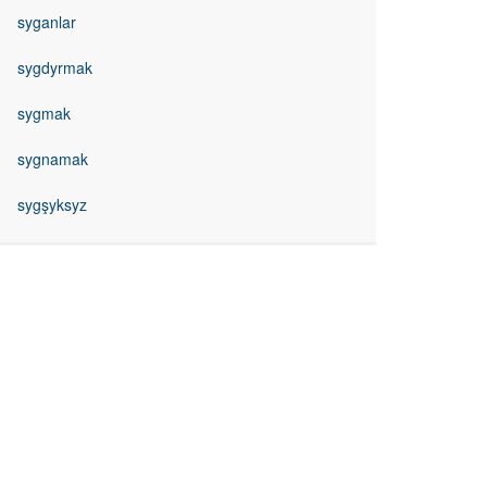
syganlar
sygdyrmak
sygmak
sygnamak
sygşyksyz