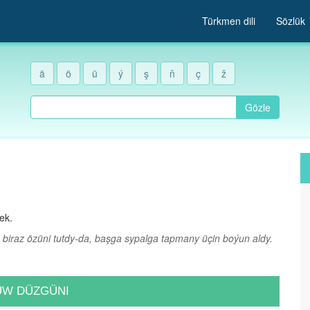
Türkmen dili
Sözlük
ä
ö
ü
ý
ş
ň
ç
ž
Gözle
ek.
biraz özüni tutdy-da, başga sypalga tapmany üçin boýun aldy.
UW DÜZGÜNI