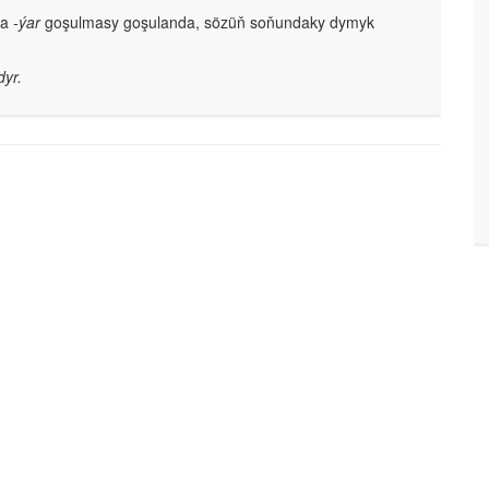
da
-ýar
goşulmasy goşulanda, sözüň soňundaky dymyk
dyr.