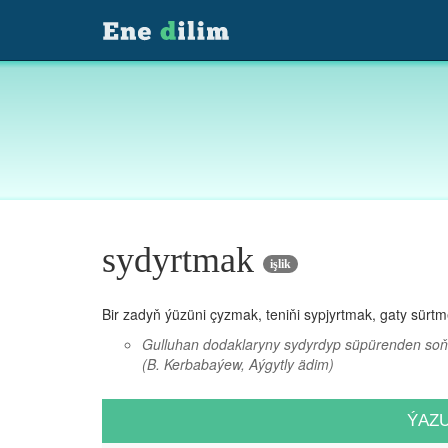
sydyrtmak
işlik
Bir zadyň ýüzüni çyzmak, teniňi sypjyrtmak, gaty sürtm
Gulluhan dodaklaryny sydyrdyp süpürenden soň 
(B. Kerbabaýew, Aýgytly ädim)
ÝAZ