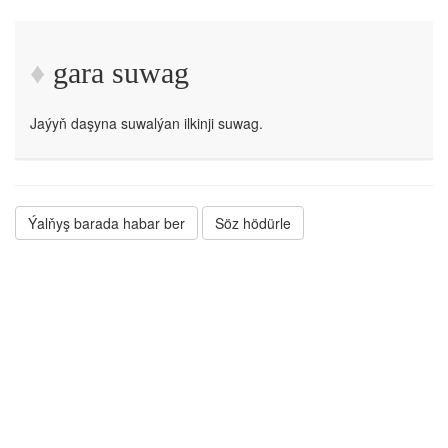
gara suwag
Jaýyň daşyna suwalýan ilkinji suwag.
Ýalňyş barada habar ber
Söz hödürle