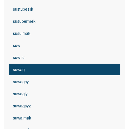
sustupeslik
susubermek
susulmak
suw
suw-sil
suwag
suwagçy
suwagly
suwagsyz
suwalmak