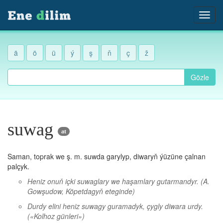
ä
ö
ü
ý
ş
ň
ç
ž
Gözle
suwag
at
Saman, toprak we ş. m. suwda garylyp, diwaryň ýüzüne çalnan
palçyk.
Heniz onuň içki suwaglary we haşamlary gutarmandyr.
(A.
Gowşudow, Köpetdagyň eteginde)
Durdy elini heniz suwagy guramadyk, çygly diwara urdy.
(«Kolhoz günleri»)