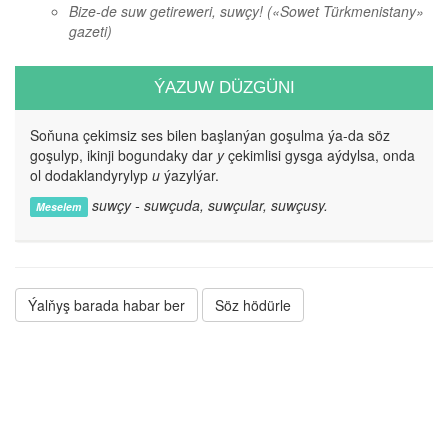
Bize-de suw getireweri, suwçy!
(«Sowet Türkmenistany»
gazeti)
ÝAZUW DÜZGÜNI
Soňuna çekimsiz ses bilen başlanýan goşulma ýa-da söz
goşulyp, ikinji bogundaky dar
y
çekimlisi gysga aýdylsa, onda
ol dodaklandyrylyp
u
ýazylýar.
suwçy - suwçuda, suwçular, suwçusy.
Meselem
Ýalňyş barada habar ber
Söz hödürle