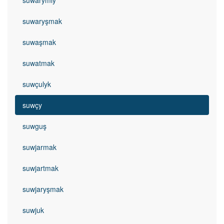
suwaryşmak
suwaşmak
suwatmak
suwçulyk
suwçy
suwguş
suwjarmak
suwjartmak
suwjaryşmak
suwjuk