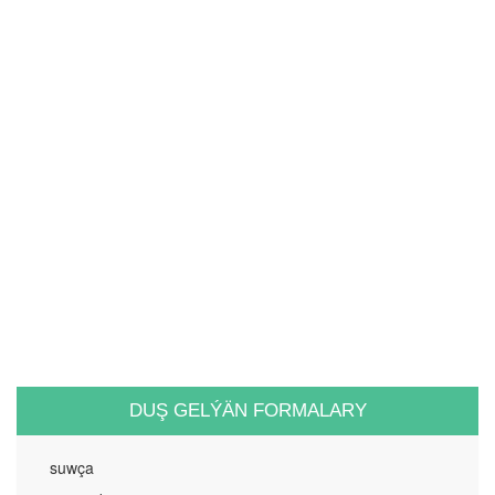
DUŞ GELÝÄN FORMALARY
suwça