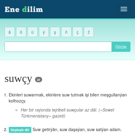
ä
ö
ü
ý
ş
ň
ç
ž
Gözle
suwçy
at
Ekinleri suwarmak, ekinlere suw tutmak işi bilen meşgullanýan
kolhozçy.
Her bir raýonda tejribeli suwçular az däl.
(«Sowet
Türkmenistany» gazeti)
Suw getirýän, suw daşaýan, suw satýan adam.
Gepleşik dili