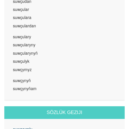
suwçudan
suwçular
suwçulara
suwçulardan
suwçulary
suwçularyny
suwçularynyň
suwçulyk
suwçymyz
suwçynyň
suwçynyňam
SÖZLÜK GEZIJI
suwarymly