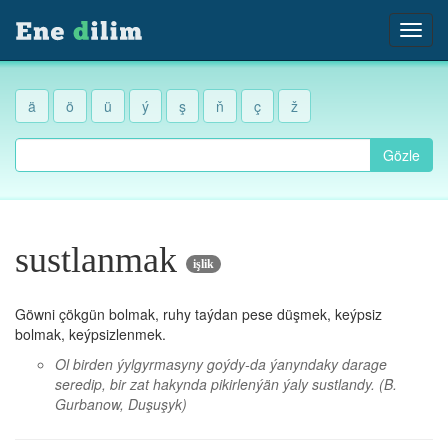
ä
ö
ü
ý
ş
ň
ç
ž
Gözle
sustlanmak
işlik
Göwni çökgün bolmak, ruhy taýdan pese düşmek, keýpsiz
bolmak, keýpsizlenmek.
Ol birden ýylgyrmasyny goýdy-da ýanyndaky darage
seredip, bir zat hakynda pikirlenýän ýaly sustlandy.
(B.
Gurbanow, Duşuşyk)