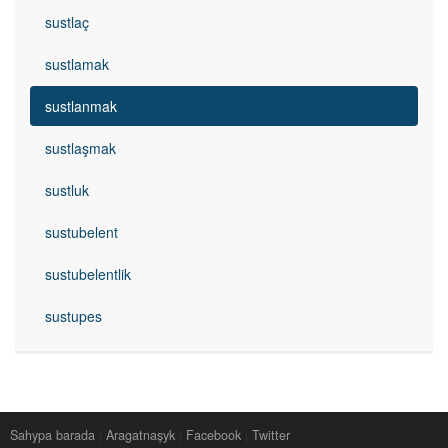
sustlaç
sustlamak
sustlanmak
sustlaşmak
sustluk
sustubelent
sustubelentlik
sustupes
Sahypa barada
|
Aragatnaşyk
|
Facebook
|
Twitter