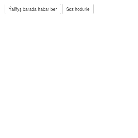
Ýalňyş barada habar ber
Söz hödürle