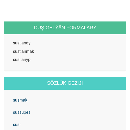
DUŞ GELÝÄN FORMALARY
sustlandy
sustlanmak
sustlanyp
SÖZLÜK GEZIJI
susmak
sussupes
sust