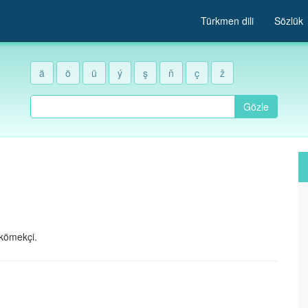
Türkmen dili
Sözlük
ä
ö
ü
ý
ş
ň
ç
ž
Gözle
kömekçi.