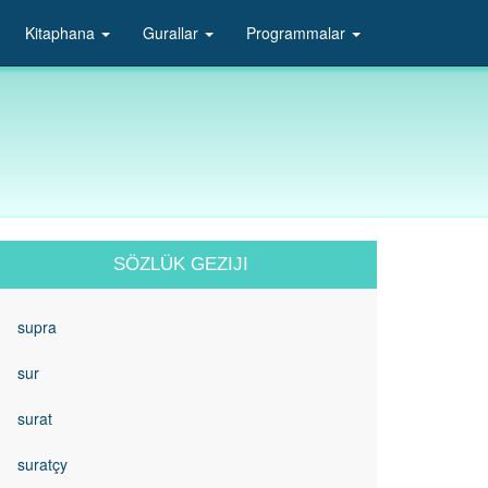
Kitaphana
Gurallar
Programmalar
SÖZLÜK GEZIJI
supra
sur
surat
suratçy