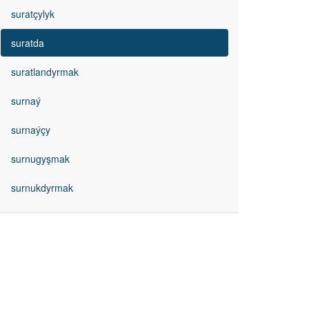
suratçylyk
suratda
suratlandyrmak
surnaý
surnaýçy
surnugyşmak
surnukdyrmak