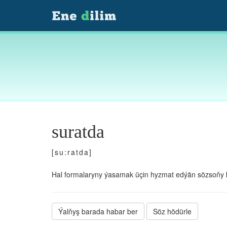
suratda
[su:ratda]
Hal formalaryny ýasamak üçin hyzmat edýän sözsoňy 
Ýalňyş barada habar ber
Söz hödürle