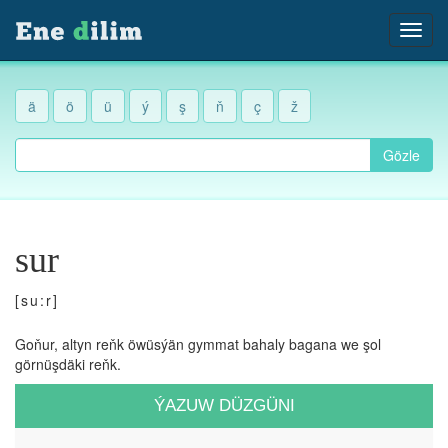
ä
ö
ü
ý
ş
ň
ç
ž
Gözle
sur
[su:r]
Goňur, altyn reňk öwüsýän gymmat bahaly bagana we şol
görnüşdäki reňk.
ÝAZUW DÜZGÜNI