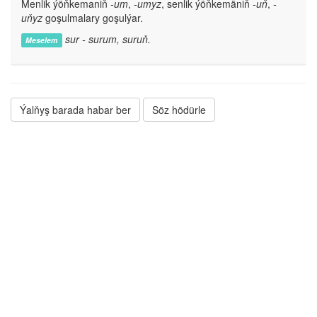
Menlik ýöňkemaniň
-um
,
-umyz
, senlik ýöňkemäniň
-uň
,
-
uňyz
goşulmalary goşulýar.
sur - surum, suruň.
Meselem
Ýalňyş barada habar ber
Söz hödürle