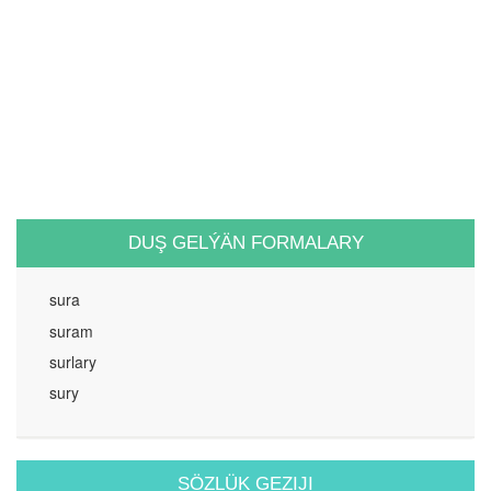
DUŞ GELÝÄN FORMALARY
sura
suram
surlary
sury
SÖZLÜK GEZIJI