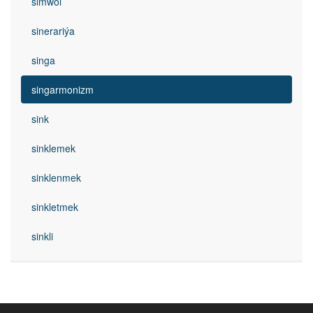
simwol
sinerariýa
singa
singarmonizm
sink
sinklemek
sinklenmek
sinkletmek
sinkli