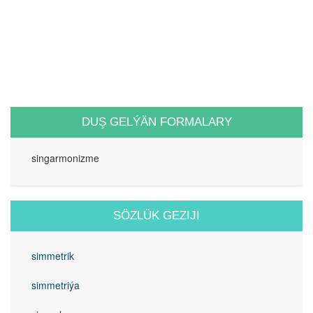
DUŞ GELÝÄN FORMALARY
singarmonizme
SÖZLÜK GEZIJI
simmetrik
simmetriýa