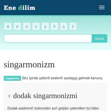
ä
ö
ü
ý
ş
ň
ç
ž
Gözle
singarmonizm
Söz içinde çekimli sesleriň sazlaşyp gelmek kanuny.
Lingwistika
dodak singarmonizmi
Dodak sesleriniň özlerinden soň gelýän çekimlileri özi bilen