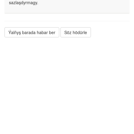
sazlaşdyrmagy.
Ýalňyş barada habar ber
Söz hödürle