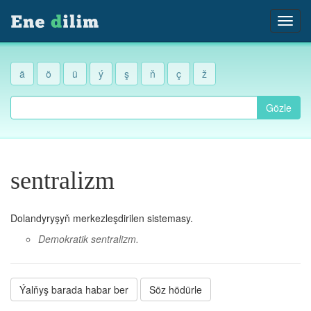
ä
ö
ü
ý
ş
ň
ç
ž
Gözle
sentralizm
Dolandyryşyň merkezleşdirilen sistemasy.
Demokratik sentralizm.
Ýalňyş barada habar ber
Söz hödürle