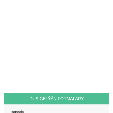
DUŞ GELÝÄN FORMALARY
sandala