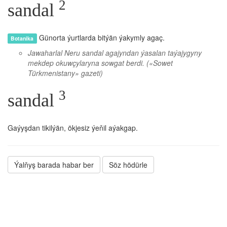
2
sandal
Günorta ýurtlarda bitýän ýakymly agaç.
Botanika
Jawaharlal Neru sandal agajyndan ýasalan taýajygyny
mekdep okuwçylaryna sowgat berdi.
(«Sowet
Türkmenistany» gazeti)
3
sandal
Gaýyşdan tikilýän, ökjesiz ýeňil aýakgap.
Ýalňyş barada habar ber
Söz hödürle