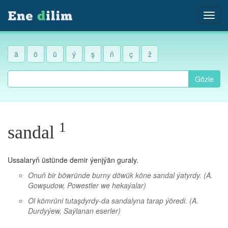
ä
ö
ü
ý
ş
ň
ç
ž
Gözle
1
sandal
Ussalaryň üstünde demir ýenjýän guraly.
Onuň bir böwründe burny döwük köne sandal ýatyrdy.
(A.
Gowşudow, Powestler we hekaýalar)
Ol kömrüni tutaşdyrdy-da sandalyna tarap ýöredi.
(A.
Durdyýew, Saýlanan eserler)