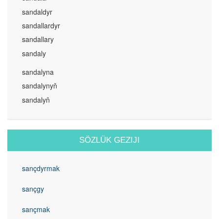
sandaldyr
sandallardyr
sandallary
sandaly
sandalyna
sandalynyň
sandalyň
SÖZLÜK GEZIJI
sançdyrmak
sançgy
sançmak