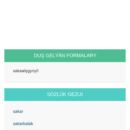
DUŞ GELÝÄN FORMALARY
sakawlygynyň
SÖZLÜK GEZIJI
sakar
sakarbalak