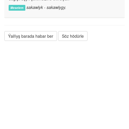
sakawlyk - sakawlygy.
Meselem
Ýalňyş barada habar ber
Söz hödürle