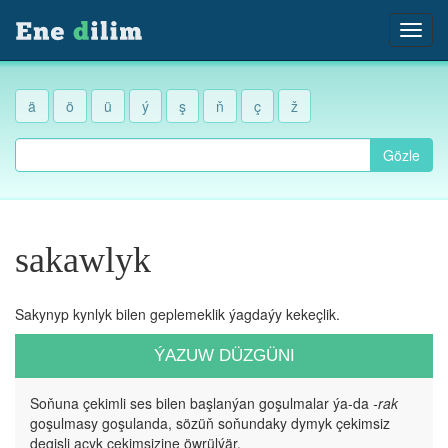
ä
ö
ü
ý
ş
ň
ç
ž
Gözle
sakawlyk
Sakynyp kynlyk bilen geplemeklik ýagdaýy kekeçlik.
ÝAZUW DÜZGÜNI
Soňuna çekimli ses bilen başlanýan goşulmalar ýa-da
-rak
goşulmasy goşulanda, sözüň soňundaky dymyk çekimsiz
degişli açyk çekimsizine öwrülýär.