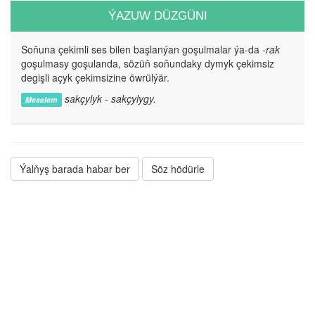
ÝAZUW DÜZGÜNI
Soňuna çekimli ses bilen başlanýan goşulmalar ýa-da
-rak
goşulmasy goşulanda, sözüň soňundaky dymyk çekimsiz
degişli açyk çekimsizine öwrülýär.
sakçylyk - sakçylygy.
Meselem
Ýalňyş barada habar ber
Söz hödürle