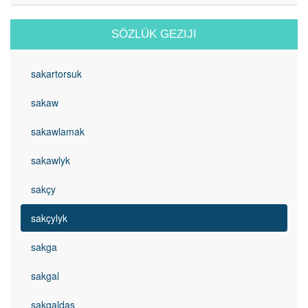
SÖZLÜK GEZIJI
sakartorsuk
sakaw
sakawlamak
sakawlyk
sakçy
sakçylyk
sakga
sakgal
sakgaldaş