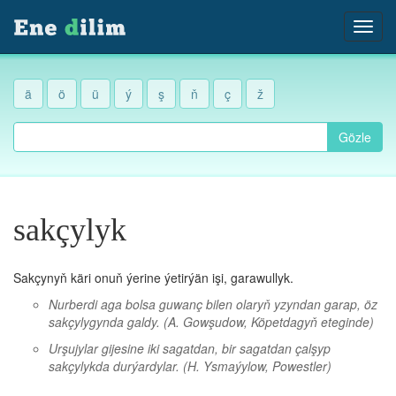
ä
ö
ü
ý
ş
ň
ç
ž
Gözle
sakçylyk
Sakçynyň käri onuň ýerine ýetirýän işi, garawullyk.
Nurberdi aga bolsa guwanç bilen olaryň yzyndan garap, öz
sakçylygynda galdy.
(A. Gowşudow, Köpetdagyň eteginde)
Urşujylar gijesine iki sagatdan, bir sagatdan çalşyp
sakçylykda durýardylar.
(H. Ysmaýylow, Powestler)