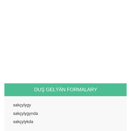
DUŞ GELÝÄN FORMALARY
sakçylygy
sakçylygynda
sakçylykda