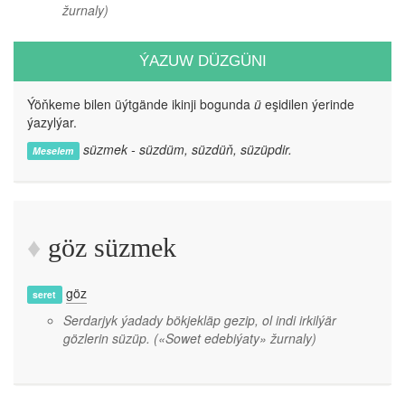
žurnaly)
ÝAZUW DÜZGÜNI
Ýöňkeme bilen üýtgände ikinji bogunda
ü
eşidilen ýerinde
ýazylýar.
süzmek - süzdüm, süzdüň, süzüpdir.
Meselem
göz süzmek
göz
seret
Serdarjyk ýadady bökjekläp gezip, ol indi irkilýär
gözlerin süzüp.
(«Sowet edebiýaty» žurnaly)