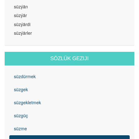
süzýän
süzýär
süzýärdi
süzýärler
SÖZLÜK GEZIJI
süzdürmek
süzgek
süzgekletmek
süzgüç
süzme