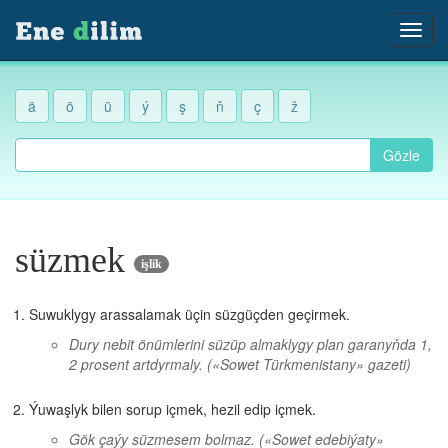
ä
ö
ü
ý
ş
ň
ç
ž
Gözle
süzmek
işlik
Suwuklygy arassalamak üçin süzgüçden geçirmek.
Dury nebit önümlerini süzüp almaklygy plan garanyňda 1,
2 prosent artdyrmaly.
(«Sowet Türkmenistany» gazeti)
Ýuwaşlyk bilen sorup içmek, hezil edip içmek.
Gök çaýy süzmesem bolmaz.
(«Sowet edebiýaty»