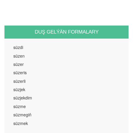
DUŞ GELÝÄN FORMALARY
süzdi
süzen
süzer
süzeris
süzerli
süzjek
süzjekdim
süzme
süzmegiň
süzmek