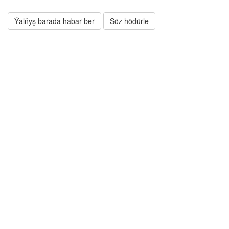
Ýalňyş barada habar ber
Söz hödürle