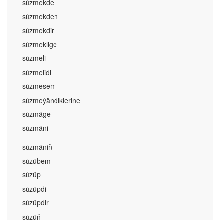
süzmekde
süzmekden
süzmekdir
süzmeklige
süzmeli
süzmelidi
süzmesem
süzmeýändiklerine
süzmäge
süzmäni
süzmäniň
süzübem
süzüp
süzüpdi
süzüpdir
süzüň